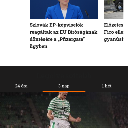
Szlovák EP-képviselők
Előzetesb
reagáltak az EU Bíróságának
Fico ellen
döntésére a „Pfizergate”
gyanúsíto
ügyben
Legolvasottabb
24 óra
3 nap
1 hét