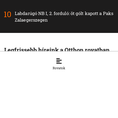
Labdarúgó NB I, 2. forduló: öt gólt kapott a Paks
Zalaegerszegen
Legfrissebb híreink a Otthon rovatban
OTTHON
Visszatértek Kassára a Szalonnára
Rovatok
költözött roma családok
6. 8. 2026, 17:19:39
OTTHON
A vízparton is fennáll a túlmelegedés
veszélye
6. 8. 2026, 16:26:18