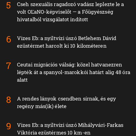
Cseh szexuális ragadozó vadász leplezte le a
volt OĽaNO-képviselőt — a Főügyészség
hivatalból vizsgálatot indított
Vizes Eb: a nyíltvízi úszó Betlehem Dávid
ezüstérmet harcolt ki 10 kilométeren
Ceutai migrációs válság: közel hatvanezren
lépték át a spanyol-marokkói határt alig 48 óra
alatt
A rendes lányok csendben sírnak, és egy
regény más(ik) élete
Vizes Eb: a nyíltvízi úszó Mihályvári-Farkas
Viktória ezüstérmes 10 km-en