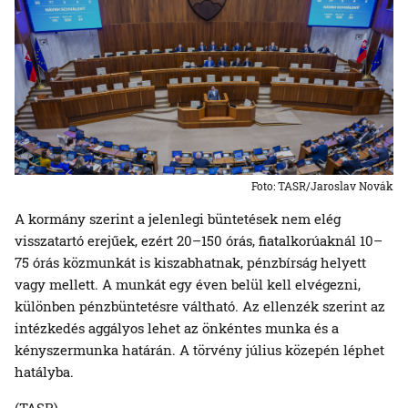
Foto: TASR/Jaroslav Novák
A kormány szerint a jelenlegi büntetések nem elég
visszatartó erejűek, ezért 20–150 órás, fiatalkorúaknál 10–
75 órás közmunkát is kiszabhatnak, pénzbírság helyett
vagy mellett. A munkát egy éven belül kell elvégezni,
különben pénzbüntetésre váltható. Az ellenzék szerint az
intézkedés aggályos lehet az önkéntes munka és a
kényszermunka határán. A törvény július közepén léphet
hatályba.
(TASR)