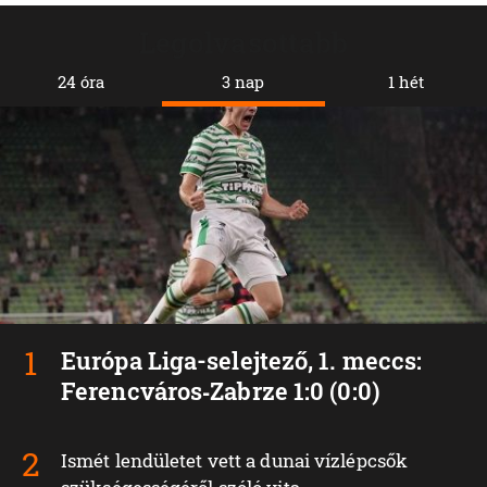
Legolvasottabb
24 óra
3 nap
1 hét
Európa Liga-selejtező, 1. meccs:
Ferencváros‑Zabrze 1:0 (0:0)
Ismét lendületet vett a dunai vízlépcsők