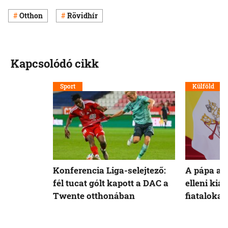
Otthon
Rövidhír
Kapcsolódó cikk
Sport
Külföld
Konferencia Liga-selejtező:
A pápa a 
fél tucat gólt kapott a DAC a
elleni kiál
Twente otthonában
fiatalokat