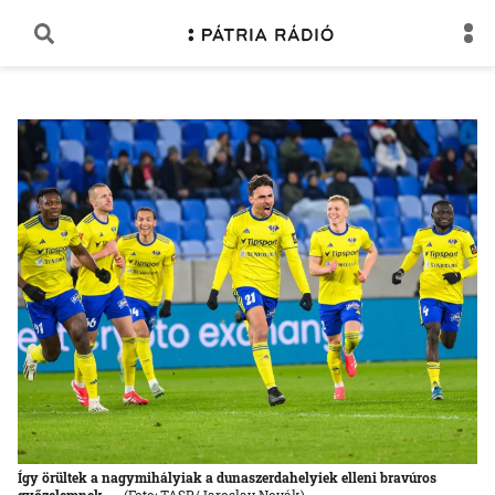
Így örültek a nagymihályiak a dunaszerdahelyiek elleni bravúros