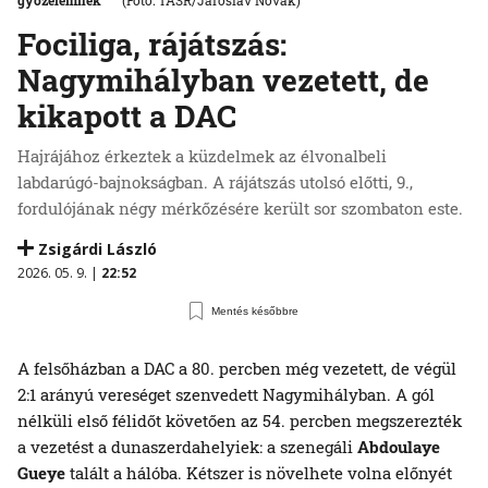
győzelemnek
(Foto: TASR/Jaroslav Novák)
Fociliga, rájátszás:
Nagymihályban vezetett, de
kikapott a DAC
Hajrájához érkeztek a küzdelmek az élvonalbeli
labdarúgó-bajnokságban. A rájátszás utolsó előtti, 9.,
fordulójának négy mérkőzésére került sor szombaton este.
Zsigárdi László
2026. 05. 9. |
22:52
Mentés későbbre
A felsőházban a DAC a 80. percben még vezetett, de végül
2:1 arányú vereséget szenvedett Nagymihályban. A gól
nélküli első félidőt követően az 54. percben megszerezték
a vezetést a dunaszerdahelyiek: a szenegáli
Abdoulaye
Gueye
talált a hálóba. Kétszer is növelhete volna előnyét