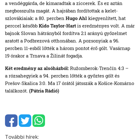
a vendéggárda, de kimaradtak a ziccerek. És ez aztán
megbosszulta magát. A hajrában fordítottak a kelet-
szlovákiaiak: a 80. percben
Hugo Ahl
kiegyenlített, hat
perccel később
Kido Taylor-Hart
is eredményes volt. A már
bajnok Slovan hátrányból fordítva 2:1 arányú győzelmet
aratott a Podbrezová otthonában. A pozsonyiak a 96.
percben 11-esből lőtték a három pontot érő gólt. Vasárnap
19 órakor a Trnava a Žilinát fogadja.
Két eredmény az alsóházból:
Ružomberok‑Trenčín 4:3 –
a rózsahegyiek a 94. percben lőtték a győztes gólt és
Prešov‑Skalica 3:0. Ma 17 órától játsszák a Košice‑Komárno
találkozót.
(Pátria Rádió)
További hírek: