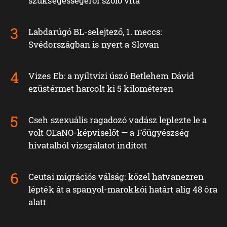
szükségességéről szóló vita
Labdarúgó BL-selejtező, 1. meccs:
Svédországban is nyert a Slovan
Vizes Eb: a nyíltvízi úszó Betlehem Dávid
ezüstérmet harcolt ki 5 kilométeren
Cseh szexuális ragadozó vadász leplezte le a
volt OĽaNO-képviselőt — a Főügyészség
hivatalból vizsgálatot indított
Ceutai migrációs válság: közel hatvanezren
lépték át a spanyol-marokkói határt alig 48 óra
alatt