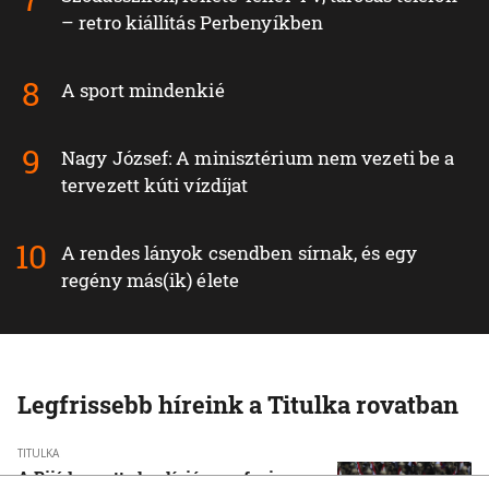
– retro kiállítás Perbenyíkben
A sport mindenkié
Nagy József: A minisztérium nem vezeti be a
tervezett kúti vízdíjat
A rendes lányok csendben sírnak, és egy
regény más(ik) élete
Legfrissebb híreink a Titulka rovatban
TITULKA
A Rijád vezette koalíció nem fogja