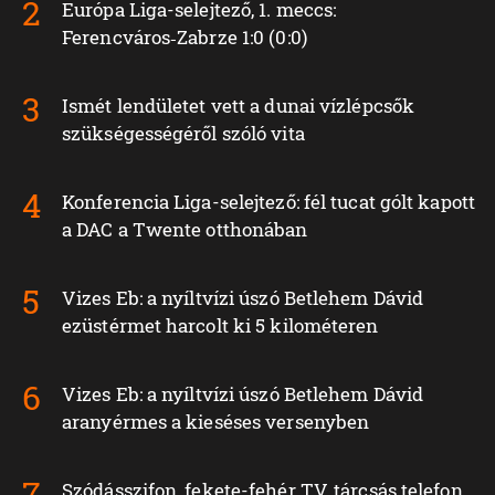
Európa Liga-selejtező, 1. meccs:
Ferencváros‑Zabrze 1:0 (0:0)
Ismét lendületet vett a dunai vízlépcsők
szükségességéről szóló vita
Konferencia Liga-selejtező: fél tucat gólt kapott
a DAC a Twente otthonában
Vizes Eb: a nyíltvízi úszó Betlehem Dávid
ezüstérmet harcolt ki 5 kilométeren
Vizes Eb: a nyíltvízi úszó Betlehem Dávid
aranyérmes a kieséses versenyben
Szódásszifon, fekete-fehér TV, tárcsás telefon