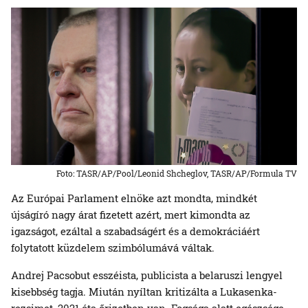
Foto: TASR/AP/Pool/Leonid Shcheglov, TASR/AP/Formula TV
Az Európai Parlament elnöke azt mondta, mindkét
újságíró nagy árat fizetett azért, mert kimondta az
igazságot, ezáltal a szabadságért és a demokráciáért
folytatott küzdelem szimbólumává váltak.
Andrej Pacsobut esszéista, publicista a belaruszi lengyel
kisebbség tagja. Miután nyíltan kritizálta a Lukasenka-
rezsimet, 2021 óta őrizetben van. Fogsága alatt egészsége