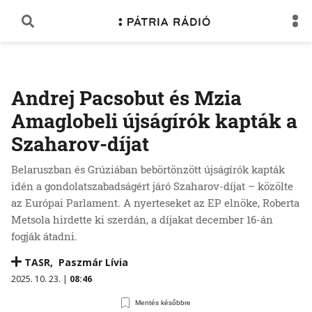
Andrej Pacsobut és Mzia
Amaglobeli újságírók kapták a
Szaharov-díjat
Belaruszban és Grúziában bebörtönzött újságírók kapták
idén a gondolatszabadságért járó Szaharov-díjat – közölte
az Európai Parlament. A nyerteseket az EP elnöke, Roberta
Metsola hirdette ki szerdán, a díjakat december 16-án
fogják átadni.
TASR
,
Paszmár Lívia
2025. 10. 23. |
08:46
Mentés későbbre