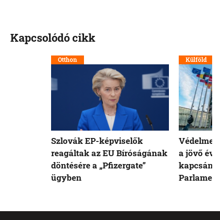
Kapcsolódó cikk
Otthon
Külföld
Szlovák EP-képviselők
Védelmet 
reagáltak az EU Bíróságának
a jövő évi
döntésére a „Pfizergate”
kapcsán a
ügyben
Parlamen