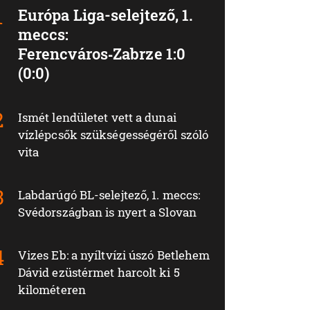
Európa Liga-selejtező, 1.
meccs:
Ferencváros‑Zabrze 1:0
(0:0)
Ismét lendületet vett a dunai
vízlépcsők szükségességéről szóló
vita
Labdarúgó BL-selejtező, 1. meccs:
Svédországban is nyert a Slovan
Vizes Eb: a nyíltvízi úszó Betlehem
Dávid ezüstérmet harcolt ki 5
kilométeren