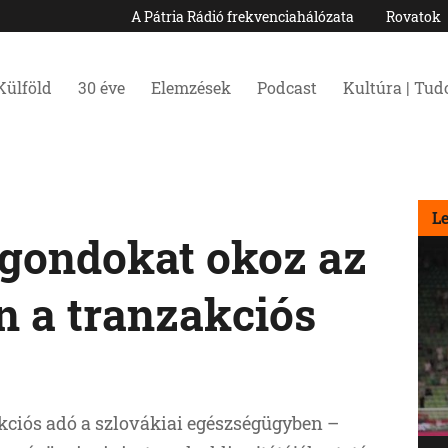
A Pátria Rádió frekvenciahálózata
Rovatok
Külföld
30 éve
Elemzések
Podcast
Kultúra | Tu
L
gondokat okoz az
 a tranzakciós
kciós adó a szlovákiai egészségügyben –