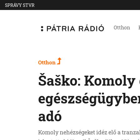
SPRÁVY STVR
Otthon
Otthon
Šaško: Komoly 
egészségügyben
adó
Komoly nehézségeket idéz elő a tranza