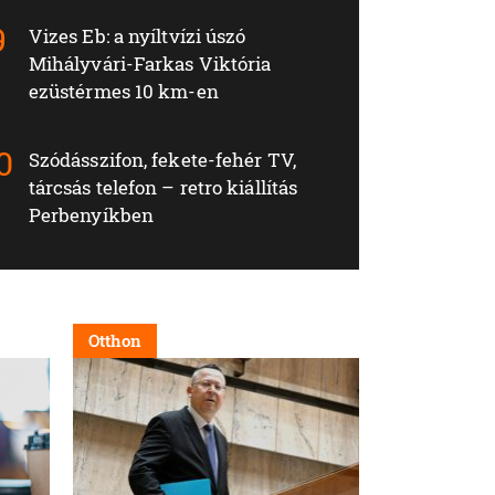
Vizes Eb: a nyíltvízi úszó
Mihályvári-Farkas Viktória
ezüstérmes 10 km-en
Szódásszifon, fekete-fehér TV,
tárcsás telefon – retro kiállítás
Perbenyíkben
Otthon