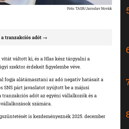
Foto: TASR/Jaroslav Novák
 a tranzakciós adót
vitát váltott ki, és a Hlas kész tárgyalni a
gyi szektor érdekeit figyelembe véve.
l fogja alátámasztani az adó negatív hatásait a
s SNS párt javaslatot nyújtott be a májusi
a tranzakciós adót az egyéni vállalkozók és a
isvállalkozások számára.
gszüntetését is kezdeményeznék 2025. december