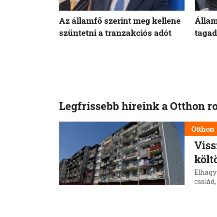
Az államfő szerint meg kellene
Állam
szüntetni a tranzakciós adót
tagad
Legfrissebb híreink a Otthon r
Otthon
Viss
költ
Elhagy
család,
telepr
község
6. 8. 202