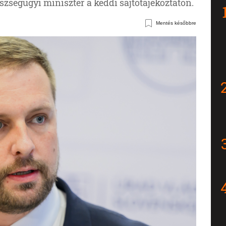
szségügyi miniszter a keddi sajtótájékoztatón.
Mentés későbbre