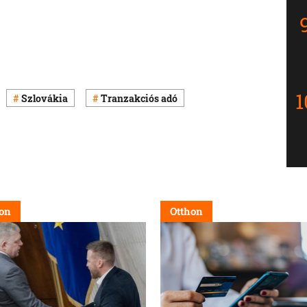
Szlovákia
Tranzakciós adó
on
Otthon