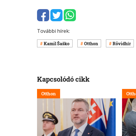
További hírek:
Kamil Šaško
Otthon
Rövidhír
Kapcsolódó cikk
Otthon
Otth