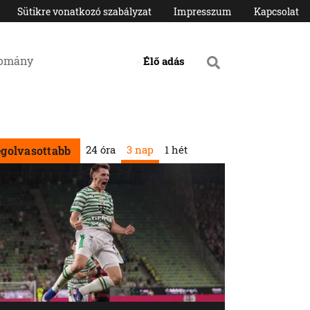
Sütikre vonatkozó szabályzat
Impresszum
Kapcsolat
domány
Élő adás
24 óra
3 nap
1 hét
egolvasottabb