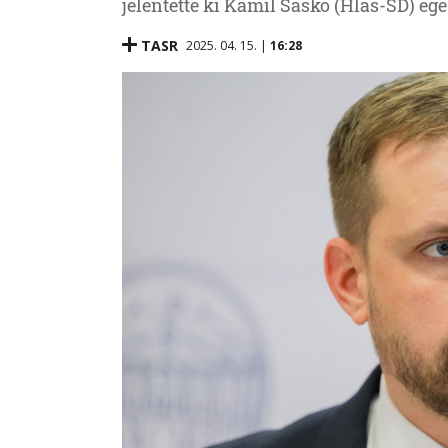
jelentette ki Kamil Šaško (Hlas-SD) egé
TASR
2025. 04. 15. |
16:28