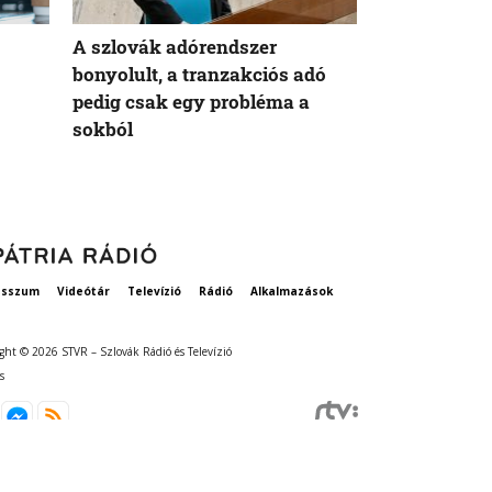
A szlovák adórendszer
bonyolult, a tranzakciós adó
pedig csak egy probléma a
sokból
esszum
Videótár
Televízió
Rádió
Alkalmazások
ght © 2026 STVR – Szlovák Rádió és Televízió
s