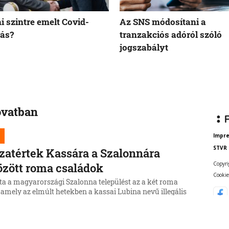
i szintre emelt Covid-
Az SNS módosítani a
ás?
tranzakciós adóról szóló
jogszabályt
ovatban
Impr
STVR
zatértek Kassára a Szalonnára
Copyri
özött roma családok
Cookie
ta a magyarországi Szalonna települést az a két roma
 amely az elmúlt hetekben a kassai Lubina nevű illegális
ől költözött a Borsod-Abaúj-Zemplén vármegyei
be.
6, 17:19:39