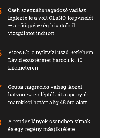
Cseh szexuális ragadozó vadász
leplezte le a volt OĽaNO-képviselőt
— a Főügyészség hivatalból
vizsgálatot indított
Vizes Eb: a nyíltvízi úszó Betlehem
Dávid ezüstérmet harcolt ki 10
kilométeren
Ceutai migrációs válság: közel
hatvanezren lépték át a spanyol-
marokkói határt alig 48 óra alatt
A rendes lányok csendben sírnak,
és egy regény más(ik) élete