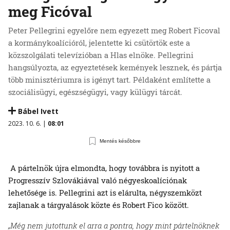
meg Ficóval
Peter Pellegrini egyelőre nem egyezett meg Robert Ficoval
a kormánykoalícióról, jelentette ki csütörtök este a
közszolgálati televízióban a Hlas elnöke. Pellegrini
hangsúlyozta, az egyeztetések kemények lesznek, és pártja
több minisztériumra is igényt tart. Példaként említette a
szociálisügyi, egészségügyi, vagy külügyi tárcát.
Bábel Ivett
2023. 10. 6. |
08:01
Mentés későbbre
A pártelnök újra elmondta, hogy továbbra is nyitott a
Progresszív Szlovákiával való négyeskoalíciónak
lehetősége is. Pellegrini azt is elárulta, négyszemközt
zajlanak a tárgyalások közte és Robert Fico között.
„Még nem jutottunk el arra a pontra, hogy mint pártelnöknek