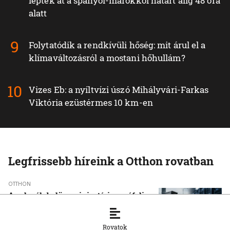
lépték át a spanyol-marokkói határt alig 48 óra
alatt
Folytatódik a rendkívüli hőség: mit árul el a
klímaváltozásról a mostani hőhullám?
Vizes Eb: a nyíltvízi úszó Mihályvári-Farkas
Viktória ezüstérmes 10 km-en
Legfrissebb híreink a Otthon rovatban
OTTHON
A szlovák belügyminisztérium cáfolja,
hogy orosz gyártmányú kamerákat
telepítenek a közutakra
Rovatok
6. 8. 2026, 9:26:14