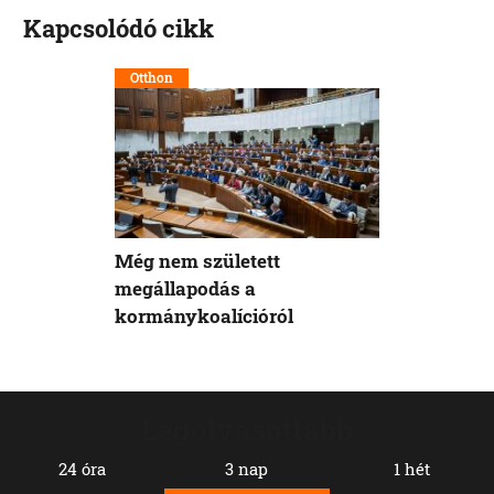
Kapcsolódó cikk
Otthon
Még nem született
megállapodás a
kormánykoalícióról
Legolvasottabb
24 óra
3 nap
1 hét