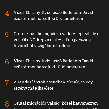
Vizes Eb: a nyíltvízi úszó Betlehem Dávid
ezüstérmet harcolt ki 5 kilométeren
Cseh szexuális ragadozó vadász leplezte le a
volt OĽaNO-képviselőt — a Főügyészség
hivatalból vizsgálatot indított
Vizes Eb: a nyíltvízi úszó Betlehem Dávid
ezüstérmet harcolt ki 10 kilométeren
A rendes lányok csendben sírnak, és egy
regény más(ik) élete
Ceutai migrációs válság: közel hatvanezren