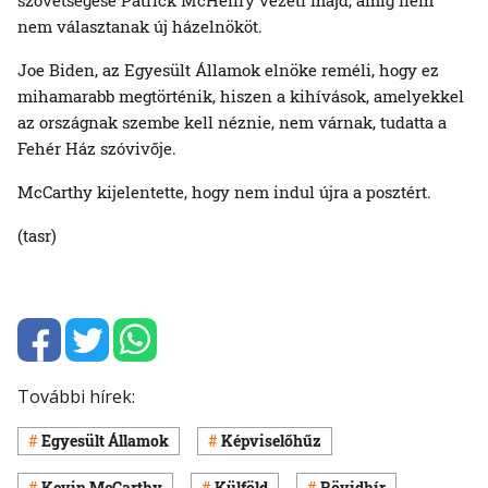
nem választanak új házelnököt.
Joe Biden, az Egyesült Államok elnöke reméli, hogy ez
mihamarabb megtörténik, hiszen a kihívások, amelyekkel
az országnak szembe kell néznie, nem várnak, tudatta a
Fehér Ház szóvivője.
McCarthy kijelentette, hogy nem indul újra a posztért.
(tasr)
További hírek:
Egyesült Államok
Képviselőhűz
Kevin McCarthy
Külföld
Rövidhír