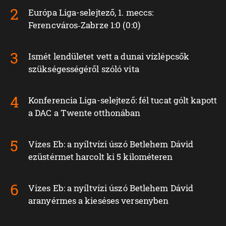
Európa Liga-selejtező, 1. meccs:
Ferencváros‑Zabrze 1:0 (0:0)
Ismét lendületet vett a dunai vízlépcsők
szükségességéről szóló vita
Konferencia Liga-selejtező: fél tucat gólt kapott
a DAC a Twente otthonában
Vizes Eb: a nyíltvízi úszó Betlehem Dávid
ezüstérmet harcolt ki 5 kilométeren
Vizes Eb: a nyíltvízi úszó Betlehem Dávid
aranyérmes a kieséses versenyben