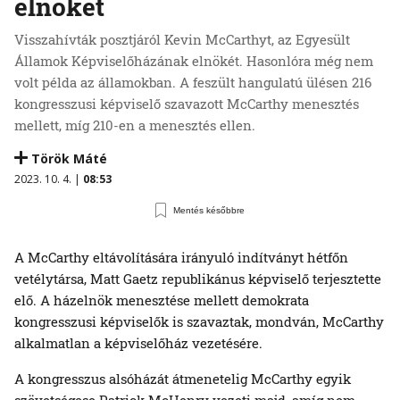
elnökét
Visszahívták posztjáról Kevin McCarthyt, az Egyesült
Államok Képviselőházának elnökét. Hasonlóra még nem
volt példa az államokban. A feszült hangulatú ülésen 216
kongresszusi képviselő szavazott McCarthy menesztés
mellett, míg 210-en a menesztés ellen.
Török Máté
2023. 10. 4. |
08:53
Mentés későbbre
A McCarthy eltávolítására irányuló indítványt hétfőn
vetélytársa, Matt Gaetz republikánus képviselő terjesztette
elő. A házelnök menesztése mellett demokrata
kongresszusi képviselők is szavaztak, mondván, McCarthy
alkalmatlan a képviselőház vezetésére.
A kongresszus alsóházát átmenetelig McCarthy egyik
szövetségese Patrick McHenry vezeti majd, amíg nem