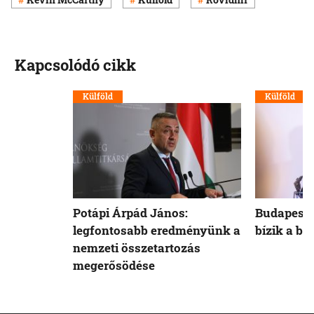
Kapcsolódó cikk
Külföld
Külföld
Potápi Árpád János:
Budapest 
legfontosabb eredményünk a
bízik a b
nemzeti összetartozás
megerősödése