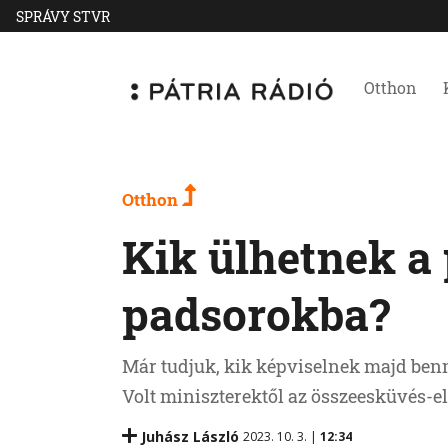
SPRÁVY STVR
Otthon
Otthon
Kik ülhetnek a
padsorokba?
Már tudjuk, kik képviselnek majd ben
Volt miniszterektől az összeesküvés-el
Juhász László
2023. 10. 3. |
12:34