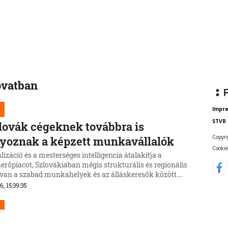
ovatban
Impr
STVR
lovák cégeknek továbbra is
Copyri
yoznak a képzett munkavállalók
Cookie
alizáció és a mesterséges intelligencia átalakítja a
rőpiacot, Szlovákiában mégis strukturális és regionális
s van a szabad munkahelyek és az álláskeresők között.
úniusában a munkaügyi hivatalok rekordmennyiségű,
6, 15:39:35
53 ezer szabad pozíciót regisztráltak, miközben mintegy
er munkanélküli volt az országban.
čka beismeri a hibát a Korčok-