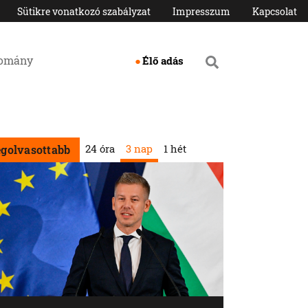
Sütikre vonatkozó szabályzat
Impresszum
Kapcsolat
domány
Élő adás
24 óra
3 nap
1 hét
egolvasottabb