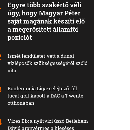
Egyre több szakértő véli
úgy, hogy Magyar Péter
saját magának készíti elő
a megerősített államfői
pozíciót
Ismét lendületet vett a dunai
vízlépcsők szükségességéről szóló
vita
Konferencia Liga-selejtező: fél
tucat gólt kapott a DAC a Twente
otthonában
Vizes Eb: a nyíltvízi úszó Betlehem
Dávid aranyérmes a kieséses