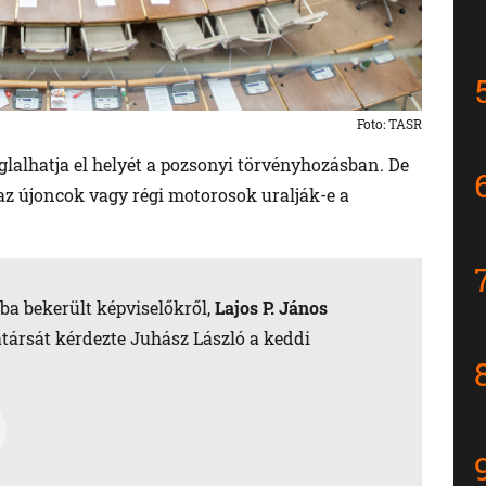
Foto: TASR
glalhatja el helyét a pozsonyi törvényhozásban. De
z újoncok vagy régi motorosok uralják-e a
ba bekerült képviselőkről,
Lajos P. János
társát kérdezte Juhász László a keddi