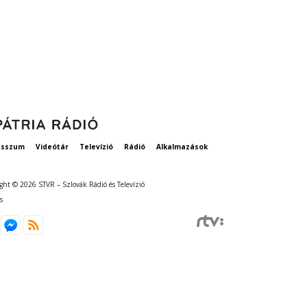
esszum
Videótár
Televízió
Rádió
Alkalmazások
ght © 2026 STVR – Szlovák Rádió és Televízió
s