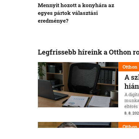
Mennyit hozott a konyhára az
egyes pártok választási
eredménye?
Legfrissebb híreink a Otthon r
Otthon
A sz
hián
A digit
munkae
eltéré
2026 j
8. 8. 202
közel 1
143 ez
Otthon
Šime