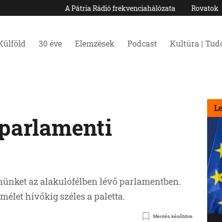
A Pátria Rádió frekvenciahálózata
Rovatok
Külföld
30 éve
Elemzések
Podcast
Kultúra | Tu
L
 parlamenti
nünket az alakulófélben lévő parlamentben.
mélet hívőkig széles a paletta.
Mentés későbbre