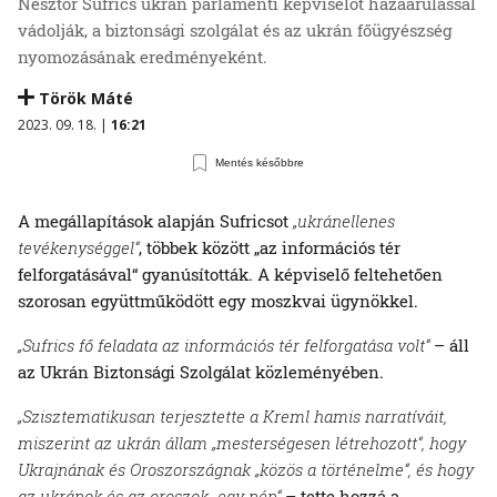
Nesztor Sufrics ukrán parlamenti képviselőt hazaárulással
vádolják, a biztonsági szolgálat és az ukrán főügyészség
nyomozásának eredményeként.
Török Máté
2023. 09. 18. |
16:21
Mentés későbbre
A megállapítások alapján Sufricsot
„ukránellenes
tevékenységgel“
, többek között „az információs tér
felforgatásával“ gyanúsították. A képviselő feltehetően
szorosan együttműködött egy moszkvai ügynökkel.
„Sufrics fő feladata az információs tér felforgatása volt“
– áll
az Ukrán Biztonsági Szolgálat közleményében.
„Szisztematikusan terjesztette a Kreml hamis narratíváit,
miszerint az ukrán állam „mesterségesen létrehozott“, hogy
Ukrajnának és Oroszországnak „közös a történelme“, és hogy
az ukránok és az oroszok „egy nép“
– tette hozzá a