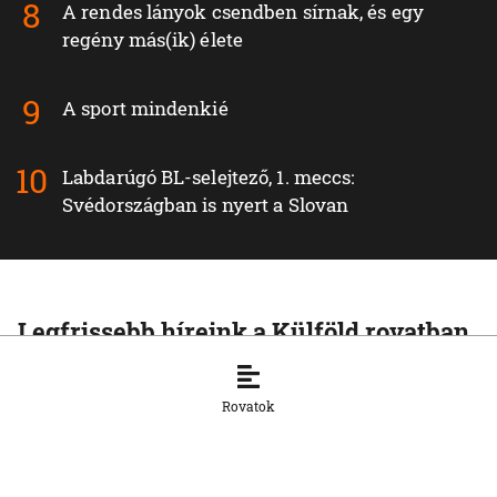
A rendes lányok csendben sírnak, és egy
regény más(ik) élete
A sport mindenkié
Labdarúgó BL-selejtező, 1. meccs:
Svédországban is nyert a Slovan
Legfrissebb híreink a Külföld rovatban
KÜLFÖLD
A Rijád vezette koalíció nem fogja
Rovatok
tétlenül nézni a jemeni húszi
támadásokat
7. 8. 2026, 16:54:15