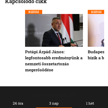
Kapcsolódó cikk
Külföld
Külföld
Potápi Árpád János:
Budapest 
legfontosabb eredményünk a
bízik a b
nemzeti összetartozás
megerősödése
Legolvasottabb
24 óra
3 nap
1 hét