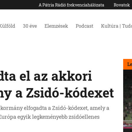
A Pátria Rádió frekvenciahálózata
Rovatok
Külföld
30 éve
Elemzések
Podcast
Kultúra | Tu
L
ta el az akkori
y a Zsidó-kódexet
 kormány elfogadta a Zsidó-kódexet, amely a
 Európa egyik legkeményebb zsidóellenes