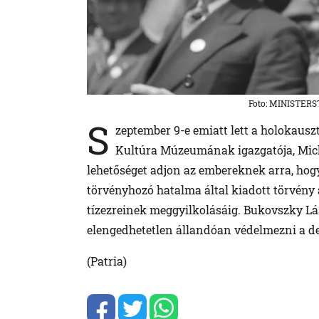
Foto: MINISTER
S
zeptember 9-e emiatt lett a holokausz
Kultúra Múzeumának igazgatója, Mich
lehetőséget adjon az embereknek arra, hogy
törvényhozó hatalma által kiadott törvény 
tízezreinek meggyilkolásáig. Bukovszky Lá
elengedhetetlen állandóan védelmezni a de
(Patria)