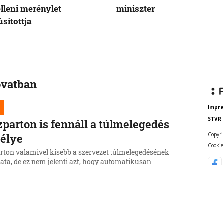
elleni merénylet
miniszter
sítottja
ovatban
Impr
STVR
zparton is fennáll a túlmelegedés
Copyri
élye
Cookie
arton valamivel kisebb a szervezet túlmelegedésének
ata, de ez nem jelenti azt, hogy automatikusan
lhető – figyelmeztetnek a szakemberek.
6, 16:26:18
j Eštok: Növekedhet az illegális