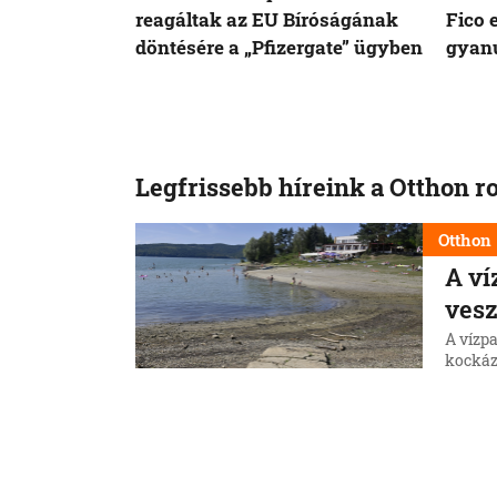
reagáltak az EU Bíróságának
Fico 
döntésére a „Pfizergate” ügyben
gyanú
Legfrissebb híreink a Otthon r
Otthon
A ví
vesz
A vízp
kockáz
elkerü
6. 8. 202
Otthon
Šuta