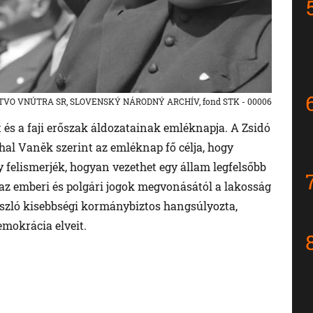
STVO VNÚTRA SR, SLOVENSKÝ NÁRODNÝ ARCHÍV, fond STK - 00006
t és a faji erőszak áldozatainak emléknapja. A Zsidó
al Vaněk szerint az emléknap fő célja, hogy
 felismerjék, hogyan vezethet egy állam legfelsőbb
az emberi és polgári jogok megvonásától a lakosság
szló kisebbségi kormánybiztos hangsúlyozta,
mokrácia elveit.