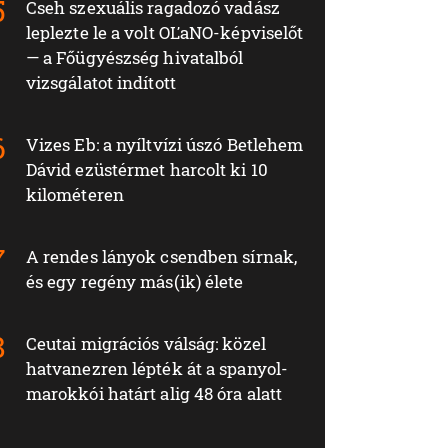
Cseh szexuális ragadozó vadász
leplezte le a volt OĽaNO-képviselőt
— a Főügyészség hivatalból
vizsgálatot indított
Vizes Eb: a nyíltvízi úszó Betlehem
Dávid ezüstérmet harcolt ki 10
kilométeren
A rendes lányok csendben sírnak,
és egy regény más(ik) élete
Ceutai migrációs válság: közel
hatvanezren lépték át a spanyol-
marokkói határt alig 48 óra alatt