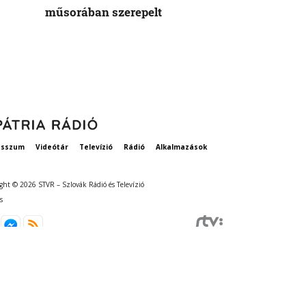
műsorában szerepelt
rögzített ta
szavatosság
esszum
Videótár
Televízió
Rádió
Alkalmazások
ght © 2026 STVR – Szlovák Rádió és Televízió
s