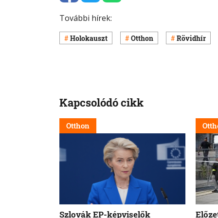
További hírek:
Holokauszt
Otthon
Rövidhír
Kapcsolódó cikk
Otthon
Otth
Szlovák EP-képviselők
Előze