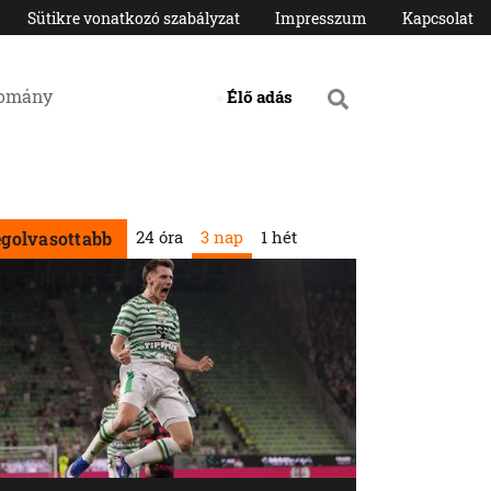
Sütikre vonatkozó szabályzat
Impresszum
Kapcsolat
domány
Élő adás
24 óra
3 nap
1 hét
egolvasottabb