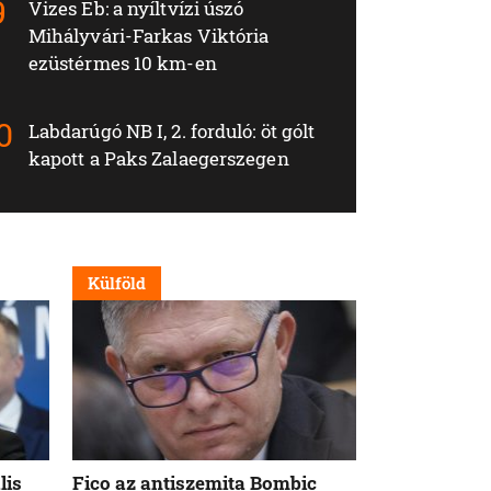
Vizes Eb: a nyíltvízi úszó
Mihályvári-Farkas Viktória
ezüstérmes 10 km-en
Labdarúgó NB I, 2. forduló: öt gólt
kapott a Paks Zalaegerszegen
Külföld
Nappali
lis
Fico az antiszemita Bombic
Meddig tart 