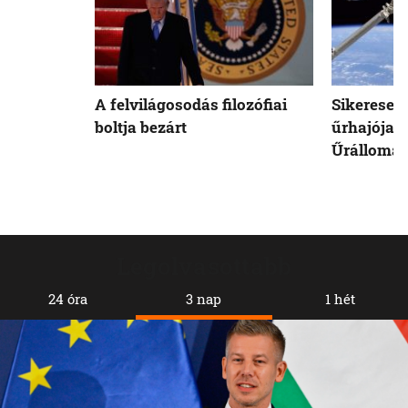
A felvilágosodás filozófiai
Sikeresen
boltja bezárt
űrhajója 
Űrállomá
Legolvasottabb
24 óra
3 nap
1 hét