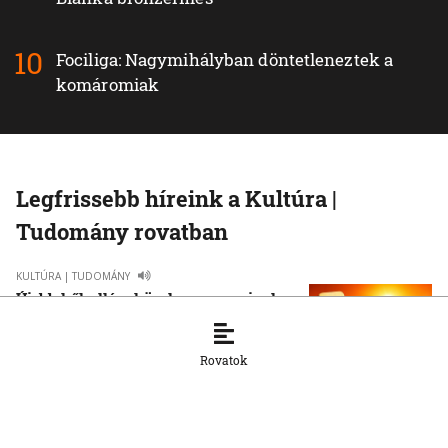
Fociliga: Nagymihályban döntetleneztek a
komáromiak
Legfrissebb híreink a Kultúra |
Tudomány rovatban
KULTÚRA | TUDOMÁNY
Újabb hőhullám közeleg: mennyire lesz
drasztikus a nyár második nagy forró
időszaka?
Rovatok
28. 7. 2026, 13:20:45
KULTÚRA | TUDOMÁNY
Futball és politika: Mussolinitől
Maradonáig