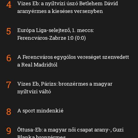
Vizes Eb: a nyíltvízi úszó Betlehem Dávid
aranyérmes a kieséses versenyben
Európa Liga-selejtező, 1. meccs:
Ferencváros‑Zabrze 1:0 (0:0)
A Ferencváros egygólos vereséget szenvedett
a Real Madridtól
Vizes Eb, Párizs: bronzérmes a magyar
nyíltvízi váltó
A sport mindenkié
Öttusa-Eb: a magyar női csapat arany-, Guzi
Blanka bronzérmes