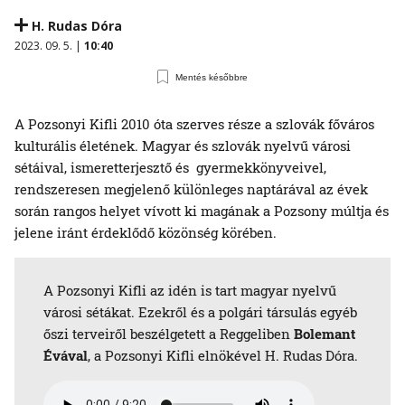
H. Rudas Dóra
2023. 09. 5. |
10:40
Mentés későbbre
A Pozsonyi Kifli 2010 óta szerves része a szlovák főváros
kulturális életének. Magyar és szlovák nyelvű városi
sétáival, ismeretterjesztő és gyermekkönyveivel,
rendszeresen megjelenő különleges naptárával az évek
során rangos helyet vívott ki magának a Pozsony múltja és
jelene iránt érdeklődő közönség körében.
A Pozsonyi Kifli az idén is tart magyar nyelvű
városi sétákat. Ezekről és a polgári társulás egyéb
őszi terveiről beszélgetett a Reggeliben
Bolemant
Évával
, a Pozsonyi Kifli elnökével H. Rudas Dóra.