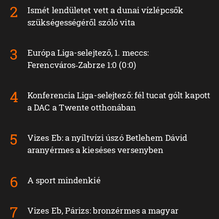
Ismét lendületet vett a dunai vízlépcsők
szükségességéről szóló vita
Európa Liga-selejtező, 1. meccs:
Ferencváros‑Zabrze 1:0 (0:0)
Konferencia Liga-selejtező: fél tucat gólt kapott
a DAC a Twente otthonában
Vizes Eb: a nyíltvízi úszó Betlehem Dávid
aranyérmes a kieséses versenyben
A sport mindenkié
Vizes Eb, Párizs: bronzérmes a magyar