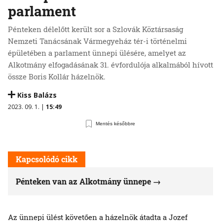
parlament
Pénteken délelőtt került sor a Szlovák Köztársaság
Nemzeti Tanácsának Vármegyeház tér-i történelmi
épületében a parlament ünnepi ülésére, amelyet az
Alkotmány elfogadásának 31. évfordulója alkalmából hívott
össze Boris Kollár házelnök.
Kiss Balázs
2023. 09. 1. |
15:49
Mentés későbbre
Kapcsolódó cikk
Pénteken van az Alkotmány ünnepe
Az ünnepi ülést követően a házelnök átadta a Jozef