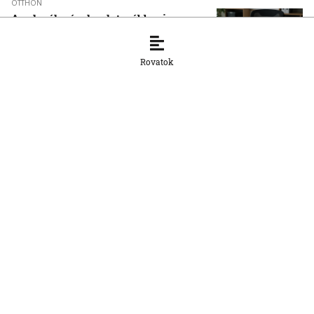
OTTHON
A szlovák cégeknek továbbra is
hiányoznak a képzett munkavállalók
8. 8. 2026, 15:39:35
Rovatok
OTTHON
Šimečka beismeri a hibát a Korčok-
ügyben, de tagadja az
összehasonlíthatóságot a Smerrel
8. 8. 2026, 15:01:07
OTTHON
Nem fog összefogni az SNS senkivel
8. 8. 2026, 13:11:21
OTTHON
Szeptembertől az MI-műveltség az
általános iskolai oktatás része lesz
8. 8. 2026, 11:18:52