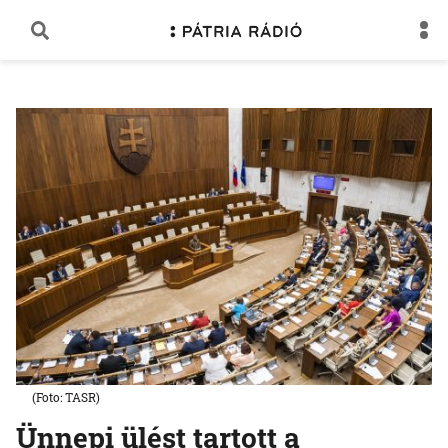
(Foto: TASR)
Ünnepi ülést tartott a