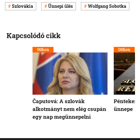
Szlovákia
Ünnepi ülés
Wolfgang Sobotka
Kapcsolódó cikk
Otthon
Otthon
Čaputová: A szlovák
Pénteken 
alkotmányt nem elég csupán
ünnepe
egy nap megünnepelni