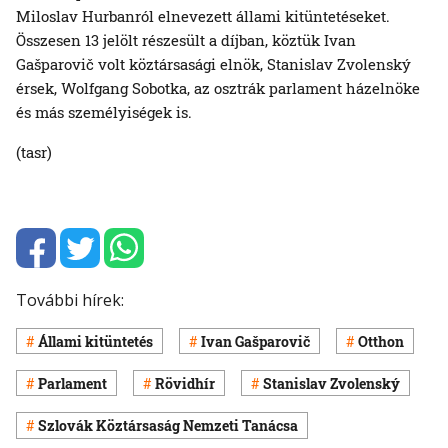
Miloslav Hurbanról elnevezett állami kitüntetéseket.
Összesen 13 jelölt részesült a díjban, köztük Ivan
Gašparovič volt köztársasági elnök, Stanislav Zvolenský
érsek, Wolfgang Sobotka, az osztrák parlament házelnöke
és más személyiségek is.
(tasr)
További hírek:
Állami kitüntetés
Ivan Gašparovič
Otthon
Parlament
Rövidhír
Stanislav Zvolenský
Szlovák Köztársaság Nemzeti Tanácsa