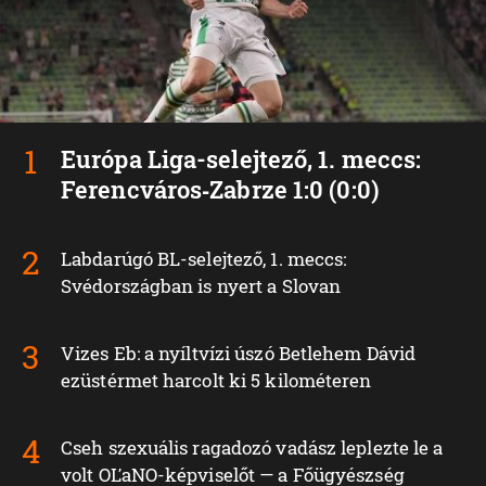
Európa Liga-selejtező, 1. meccs:
Ferencváros‑Zabrze 1:0 (0:0)
Labdarúgó BL-selejtező, 1. meccs:
Svédországban is nyert a Slovan
Vizes Eb: a nyíltvízi úszó Betlehem Dávid
ezüstérmet harcolt ki 5 kilométeren
Cseh szexuális ragadozó vadász leplezte le a
volt OĽaNO-képviselőt — a Főügyészség