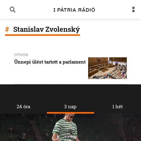
Stanislav Zvolenský
OTTHON
Ünnepi ülést tartott a parlament
Legolvasottabb
24 óra
3 nap
1 hét