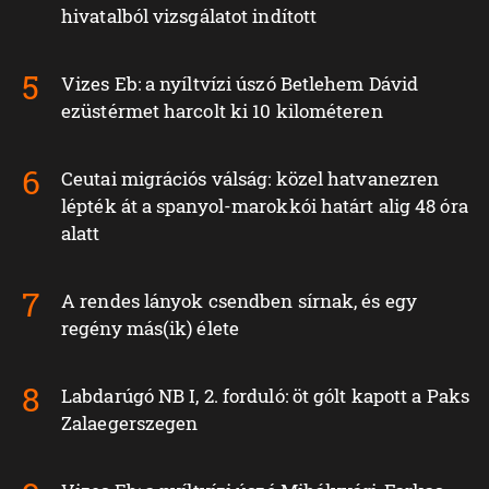
hivatalból vizsgálatot indított
Vizes Eb: a nyíltvízi úszó Betlehem Dávid
ezüstérmet harcolt ki 10 kilométeren
Ceutai migrációs válság: közel hatvanezren
lépték át a spanyol-marokkói határt alig 48 óra
alatt
A rendes lányok csendben sírnak, és egy
regény más(ik) élete
Labdarúgó NB I, 2. forduló: öt gólt kapott a Paks
Zalaegerszegen