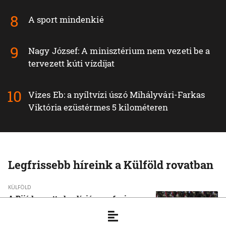
A sport mindenkié
Nagy József: A minisztérium nem vezeti be a
tervezett kúti vízdíjat
Vizes Eb: a nyíltvízi úszó Mihályvári-Farkas
Viktória ezüstérmes 5 kilométeren
Legfrissebb híreink a Külföld rovatban
KÜLFÖLD
A Rijád vezette koalíció nem fogja
tétlenül nézni a jemeni húszi
támadásokat