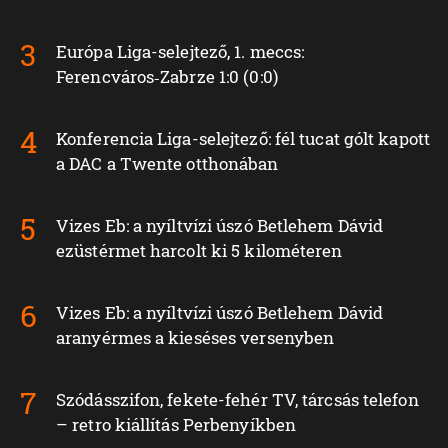
Európa Liga-selejtező, 1. meccs:
Ferencváros‑Zabrze 1:0 (0:0)
Konferencia Liga-selejtező: fél tucat gólt kapott
a DAC a Twente otthonában
Vizes Eb: a nyíltvízi úszó Betlehem Dávid
ezüstérmet harcolt ki 5 kilométeren
Vizes Eb: a nyíltvízi úszó Betlehem Dávid
aranyérmes a kieséses versenyben
Szódásszifon, fekete-fehér TV, tárcsás telefon
– retro kiállítás Perbenyíkben