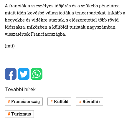
A franciák a szeszélyes időjárás és a szűkebb pénztárca
miatt idén kevésbé választották a tengerpartokat, inkább a
hegyekbe és vidékre utaztak, s előszeretettel több rövid
időszakra, miközben a külföldi turisták nagyszámban
visszatértek Franciaországba.
(mti)
További hírek:
Franciaország
Külföld
Rövidhír
Turizmus