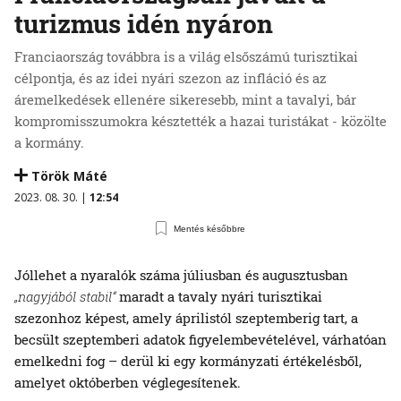
turizmus idén nyáron
Franciaország továbbra is a világ elsőszámú turisztikai
célpontja, és az idei nyári szezon az infláció és az
áremelkedések ellenére sikeresebb, mint a tavalyi, bár
kompromisszumokra késztették a hazai turistákat - közölte
a kormány.
Török Máté
2023. 08. 30. |
12:54
Mentés későbbre
Jóllehet a nyaralók száma júliusban és augusztusban
„nagyjából stabil“
maradt a tavaly nyári turisztikai
szezonhoz képest, amely áprilistól szeptemberig tart, a
becsült szeptemberi adatok figyelembevételével, várhatóan
emelkedni fog – derül ki egy kormányzati értékelésből,
amelyet októberben véglegesítenek.