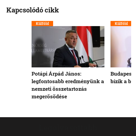
Kapcsolódó cikk
Külföld
Külföld
Potápi Árpád János:
Budapest 
legfontosabb eredményünk a
bízik a b
nemzeti összetartozás
megerősödése
Legolvasottabb