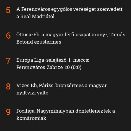
A Ferencváros egygólos vereséget szenvedett
a Real Madridtól
Öttusa-Eb: a magyar férfi csapat arany-, Tamás
Botond ezüstérmes
Európa Liga-selejtező, 1. meccs:
Ferencváros‑Zabrze 1:0 (0:0)
Vizes Eb, Párizs: bronzérmes a magyar
nyíltvízi váltó
Fociliga: Nagymihályban döntetleneztek a
komáromiak