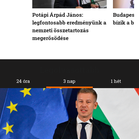
Potápi Árpád János:
Budapest 
legfontosabb eredményünk a
bízik a b
nemzeti összetartozás
megerősödése
Legolvasottabb
24 óra
3 nap
1 hét