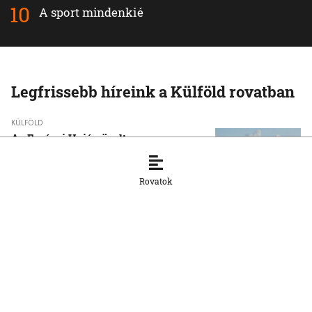
A sport mindenkié
Legfrissebb híreink a Külföld rovatban
KÜLFÖLD
Az Európai Unió növelte az orosz
cseppfolyósított földgáz behozatalát
8. 8. 2026, 15:43:14
Rovatok
KÜLFÖLD
Afrika csökkentené függőségét a kínai
napelemes technológiától
8. 8. 2026, 15:33:20
KÜLFÖLD
Baka Andrást, a Legfelsőbb Bíróság
korábbi elnökét jelöli magyar