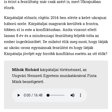
is érint a feszültség: már csak azért is, mert Ukrajnában
élnek.
Kárpátalját először, rögtön 2014-ben elérte a kelet-ukrajnai
háború szele. Kárpátaljai magyarok kerültek a frontra,
többen el is este a konfliktusban. Azóta viszont eltelt
lassan 8 év és a mindennapi feszültség feljebb tolta az
ember ingerküszöbét. De miként élik meg most, hogy látják
az ukrán-orosz egymásnak feszülést és hogy látják
Kárpátalja jövőjét egy forróbb konfliktus esetén az ott élők?
Mihók Richárd
kárpátaljai történésszel, az
Ungvári Nemzeti Egyetem munkatársával Finta
Márk beszélgetett.