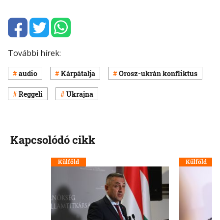
További hírek:
audio
Kárpátalja
Orosz-ukrán konfliktus
Reggeli
Ukrajna
Kapcsolódó cikk
Külföld
Külföld