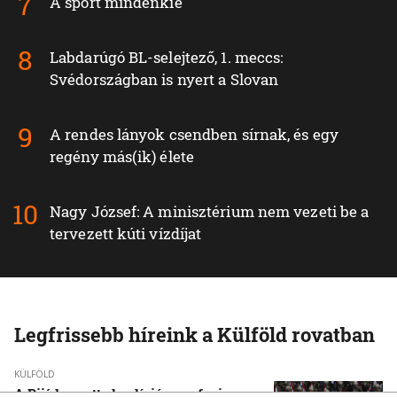
A sport mindenkié
Labdarúgó BL-selejtező, 1. meccs:
Svédországban is nyert a Slovan
A rendes lányok csendben sírnak, és egy
regény más(ik) élete
Nagy József: A minisztérium nem vezeti be a
tervezett kúti vízdíjat
Legfrissebb híreink a Külföld rovatban
KÜLFÖLD
A Rijád vezette koalíció nem fogja