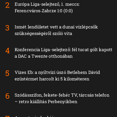
Európa Liga-selejtező, 1. meccs:
Ferencváros‑Zabrze 1:0 (0:0)
Ismét lendületet vett a dunai vízlépcsők
szükségességéről szóló vita
Konferencia Liga-selejtező: fél tucat gólt kapott
a DAC a Twente otthonában
Vizes Eb: a nyíltvízi úszó Betlehem Dávid
ezüstérmet harcolt ki 5 kilométeren
Szódásszifon, fekete-fehér TV, tárcsás telefon
– retro kiállítás Perbenyíkben