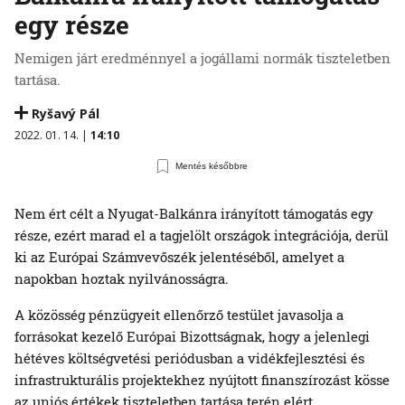
egy része
Nemigen járt eredménnyel a jogállami normák tiszteletben
tartása.
Ryšavý Pál
2022. 01. 14. |
14:10
Mentés későbbre
Nem ért célt a Nyugat-Balkánra irányított támogatás egy
része, ezért marad el a tagjelölt országok integrációja, derül
ki az Európai Számvevőszék jelentéséből, amelyet a
napokban hoztak nyilvánosságra.
A közösség pénzügyeit ellenőrző testület javasolja a
forrásokat kezelő Európai Bizottságnak, hogy a jelenlegi
hétéves költségvetési periódusban a vidékfejlesztési és
infrastrukturális projektekhez nyújtott finanszírozást kösse
az uniós értékek tiszteletben tartása terén elért