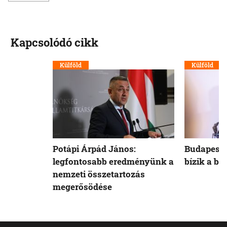
Kapcsolódó cikk
Külföld
Külföld
Potápi Árpád János:
Budapest 
legfontosabb eredményünk a
bízik a b
nemzeti összetartozás
megerősödése