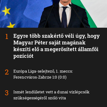
Egyre több szakértő véli úgy, hogy
Magyar Péter saját magának
készíti elő a megerősített államfői
pozíciót
Európa Liga-selejtező, 1. meccs:
Ferencváros‑Zabrze 1:0 (0:0)
Ismét lendületet vett a dunai vízlépcsők
szükségességéről szóló vita