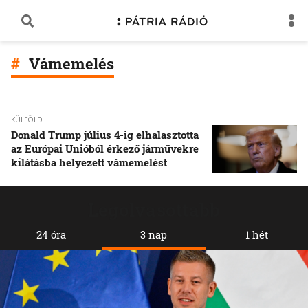
Vámemelés
KÜLFÖLD
Donald Trump július 4-ig elhalasztotta
az Európai Unióból érkező járművekre
kilátásba helyezett vámemelést
Legolvasottabb
24 óra
3 nap
1 hét