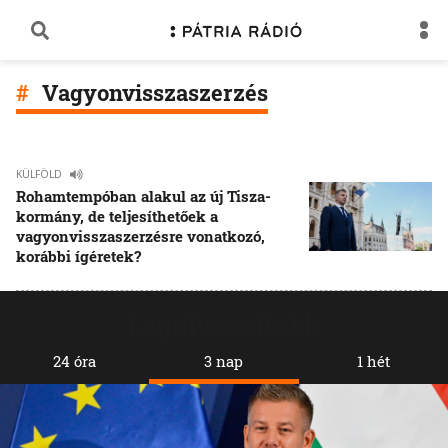
Vagyonvisszaszerzés
KÜLFÖLD
Rohamtempóban alakul az új Tisza-
kormány, de teljesíthetőek a
vagyonvisszaszerzésre vonatkozó,
korábbi ígéretek?
Legolvasottabb
24 óra
3 nap
1 hét