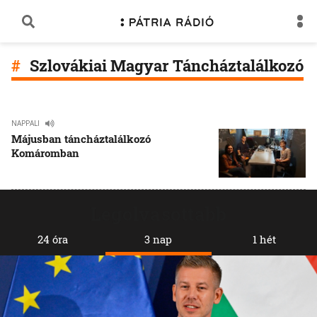
Szlovákiai Magyar Táncháztalálkozó
NAPPALI
Májusban táncháztalálkozó
Komáromban
Legolvasottabb
24 óra
3 nap
1 hét