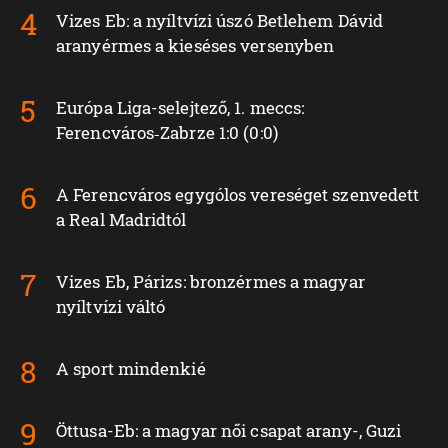
Vizes Eb: a nyíltvízi úszó Betlehem Dávid
aranyérmes a kieséses versenyben
Európa Liga-selejtező, 1. meccs:
Ferencváros‑Zabrze 1:0 (0:0)
A Ferencváros egygólos vereséget szenvedett
a Real Madridtól
Vizes Eb, Párizs: bronzérmes a magyar
nyíltvízi váltó
A sport mindenkié
Öttusa-Eb: a magyar női csapat arany-, Guzi