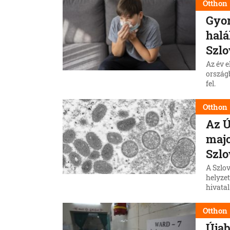
Otthon
Gyor
halá
Szl
Az év e
országb
fel.
Otthon
Az Ú
majo
Szl
A Szlo
helyzet
hivata
Bizotts
amely s
Otthon
Újab