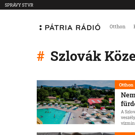
SPRÁVY STVR
Otthon
Szlovák Köze
Otthon
Nem 
fürd
A Szlo
veszél
vízmin