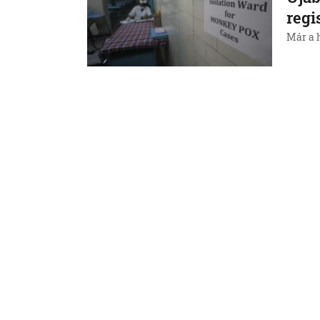
regi
Már a 