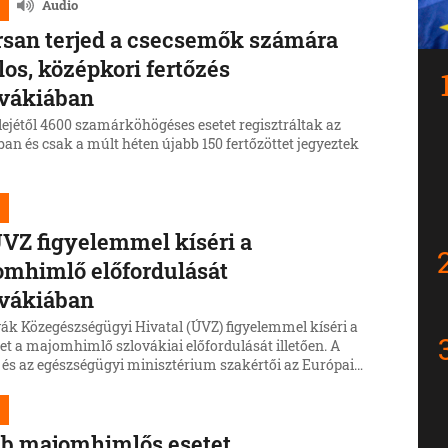
Audio
san terjed a csecsemők számára
los, középkori fertőzés
ovákiában
lejétől 4600 szamárköhögéses esetet regisztráltak az
an és csak a múlt héten újabb 150 fertőzöttet jegyeztek
VZ figyelemmel kíséri a
mhimlő előfordulását
ovákiában
vák Közegészségügyi Hivatal (ÚVZ) figyelemmel kíséri a
et a majomhimlő szlovákiai előfordulását illetően. A
l és az egészségügyi minisztérium szakértői az Európai
ág Egészségbiztonsági Bizottságának (HSC) is tagjai,
zintén aktívan figyelemmel kíséri a helyzetet.
b majomhimlős esetet