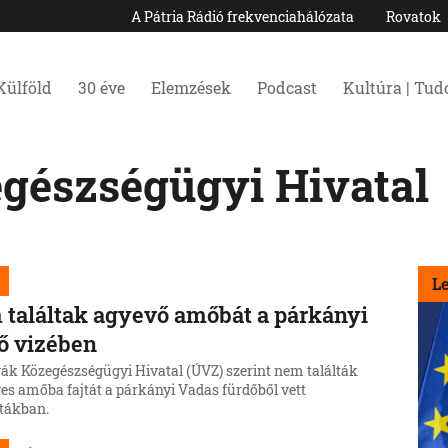
A Pátria Rádió frekvenciahálózata
Rovatok
Külföld
30 éve
Elemzések
Podcast
Kultúra | Tu
gészségügyi Hivatal
L
találtak agyevő amőbát a párkányi
ő vizében
vák Közegészségügyi Hivatal (ÚVZ) szerint nem találták
yes amőba fajtát a párkányi Vadas fürdőből vett
tákban.