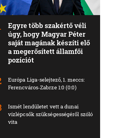
Egyre több szakértő véli
úgy, hogy Magyar Péter
saját magának készíti elő
a megerősített államfői
pozíciót
Európa Liga-selejtező, 1. meccs:
Ferencváros‑Zabrze 1:0 (0:0)
Ismét lendületet vett a dunai
vízlépcsők szükségességéről szóló
vita