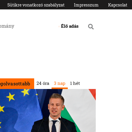
Sütikre vonatkozó szabályzat
Impresszum
Kapcsolat
domány
Élő adás
24 óra
3 nap
1 hét
egolvasottabb