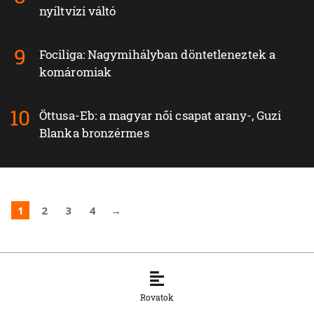
nyíltvízi váltó
Fociliga: Nagymihályban döntetleneztek a
komáromiak
Öttusa-Eb: a magyar női csapat arany-, Guzi
Blanka bronzérmes
1
2
3
4
→
Rovatok