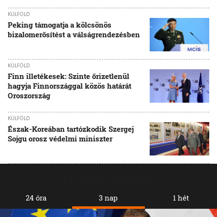
KÜLFÖLD
Peking támogatja a kölcsönös
bizalomerősítést a válságrendezésben
KÜLFÖLD
Finn illetékesek: Szinte őrizetlenül
hagyja Finnországgal közös határát
Oroszország
KÜLFÖLD
Észak-Koreában tartózkodik Szergej
Sojgu orosz védelmi miniszter
Legolvasottabb
24 óra
3 nap
1 hét