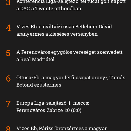
Konferencia Liga-selejtező: fél tucat gólt kapott
a DAC a Twente otthonában
Vizes Eb: a nyíltvízi úszó Betlehem Dávid
aranyérmes a kieséses versenyben
A Ferencváros egygólos vereséget szenvedett
a Real Madridtól
Öttusa-Eb: a magyar férfi csapat arany-, Tamás
Botond ezüstérmes
Európa Liga-selejtező, 1. meccs:
Ferencváros‑Zabrze 1:0 (0:0)
Vizes Eb, Párizs: bronzérmes a magyar