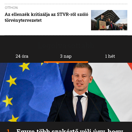
OTTHON
Az ellenzék kritizálja az STVR-ről szóló
törvénytervezetet
Legolvasottabb
24 óra
3 nap
1 hét
Egyre több szakértő véli úgy, hogy