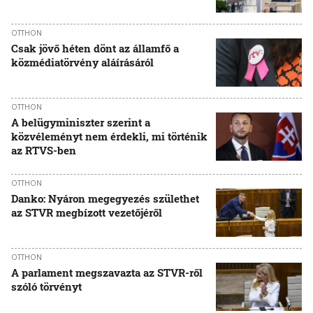
OTTHON
Csak jövő héten dönt az államfő a
közmédiatörvény aláírásáról
OTTHON
A belügyminiszter szerint a
közvéleményt nem érdekli, mi történik
az RTVS-ben
OTTHON
Danko: Nyáron megegyezés születhet
az STVR megbízott vezetőjéről
OTTHON
A parlament megszavazta az STVR-ről
szóló törvényt