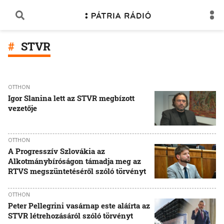
STVR
OTTHON
Igor Slanina lett az STVR megbízott
vezetője
OTTHON
A Progresszív Szlovákia az
Alkotmánybíróságon támadja meg az
RTVS megszüntetéséről szóló törvényt
OTTHON
Peter Pellegrini vasárnap este aláírta az
STVR létrehozásáról szóló törvényt