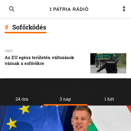
Sofőrködés
UNIÓ
Az EU egész területén változások
várnak a sofőrökre
Legolvasottabb
24 óra
3 nap
1 hét