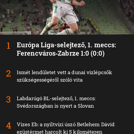
Európa Liga-selejtező, 1. meccs:
Ferencváros‑Zabrze 1:0 (0:0)
Ismét lendületet vett a dunai vízlépcsők
szükségességéről szóló vita
Labdarúgó BL-selejtező, 1. meccs:
Svédországban is nyert a Slovan
Vizes Eb: a nyíltvízi úszó Betlehem Dávid
ezüstérmet harcolt ki 5 kilométeren