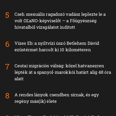
Cseh szexuális ragadozó vadász leplezte le a
volt OĽaNO-képviselőt — a Főügyészség
hivatalból vizsgálatot indított
Vizes Eb: a nyíltvízi úszó Betlehem Dávid
ezüstérmet harcolt ki 10 kilométeren
Ceutai migrációs válság: közel hatvanezren
lépték át a spanyol-marokkói határt alig 48 óra
alatt
A rendes lányok csendben sírnak, és egy
regény más(ik) élete