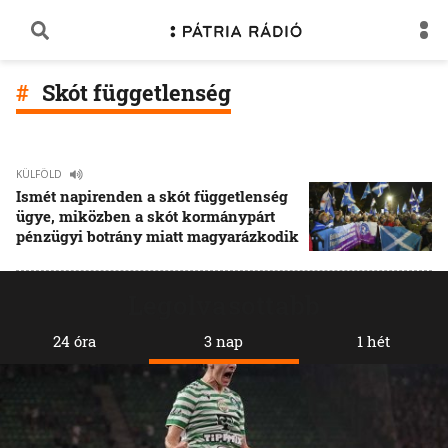
Skót függetlenség
KÜLFÖLD
Ismét napirenden a skót függetlenség
ügye, miközben a skót kormánypárt
pénzügyi botrány miatt magyarázkodik
Legolvasottabb
24 óra
3 nap
1 hét