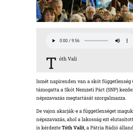
T
óth Vali
Ismét napirenden van a skót függetlenség
támogatta a Skót Nemzeti Párt (SNP) kezde
népszavazás megtartását szorgalmazza.
De vajon akarják-e a függetlenséget maguk 
népszavazás, ahol a lakosság ezt elutasíto
is kérdezte
Tóth Valit
, a Pátria Rádió állan