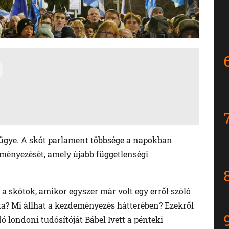
 ügye. A skót parlament többsége a napokban
ményezését, amely újabb függetlenségi
a skótok, amikor egyszer már volt egy erről szóló
tta? Mi állhat a kezdeményezés hátterében? Ezekről
dó londoni tudósítóját Bábel Ivett a pénteki