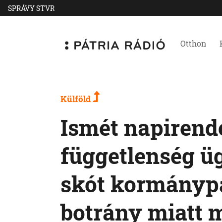
SPRÁVY STVR
Otthon
Külföld
Ismét napirend
függetlenség ü
skót kormányp
botrány miatt