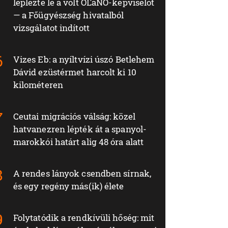
leplezte le a volt OĽaNO-képviselőt
— a Főügyészség hivatalból
vizsgálatot indított
Vizes Eb: a nyíltvízi úszó Betlehem
Dávid ezüstérmet harcolt ki 10
kilométeren
Ceutai migrációs válság: közel
hatvanezren lépték át a spanyol-
marokkói határt alig 48 óra alatt
A rendes lányok csendben sírnak,
és egy regény más(ik) élete
Folytatódik a rendkívüli hőség: mit