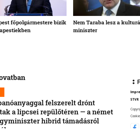
est főpolgármestere bízik
Nem Taraba lesz a kulturá
apestiekben
miniszter
rovatban
d
Impr
STVR
anóanyaggal felszerelt drónt
Copyri
ltak a lipcsei repülőtéren — a német
Cookie
gyminiszter hibrid támadásról
él
ei Halle repülőtéren kedd éjjel robbanóanyaggal és