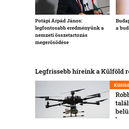
Potápi Árpád János:
Budap
legfontosabb eredményünk a
a bud
nemzeti összetartozás
megerősödése
Legfrissebb híreink a Külföld 
Külföl
Robb
talá
belü
besz
A lipcs