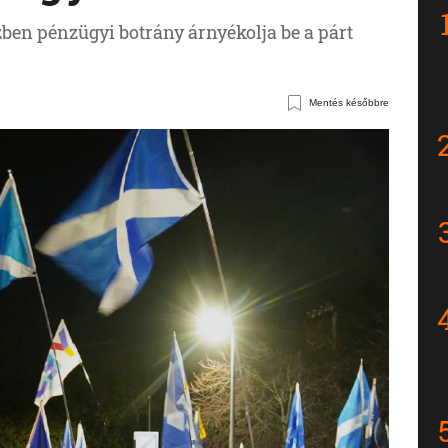
zben pénzügyi botrány árnyékolja be a párt
Mentés későbbre