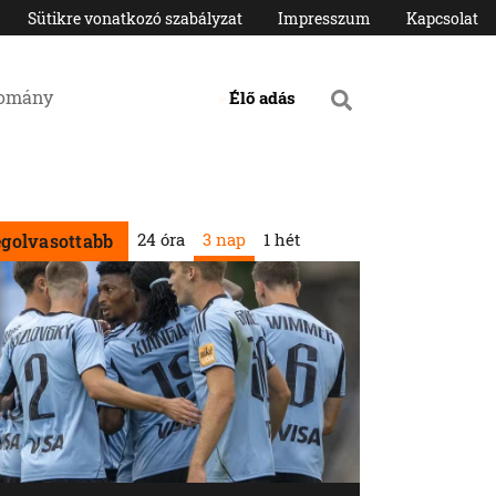
Sütikre vonatkozó szabályzat
Impresszum
Kapcsolat
domány
Élő adás
24 óra
3 nap
1 hét
egolvasottabb