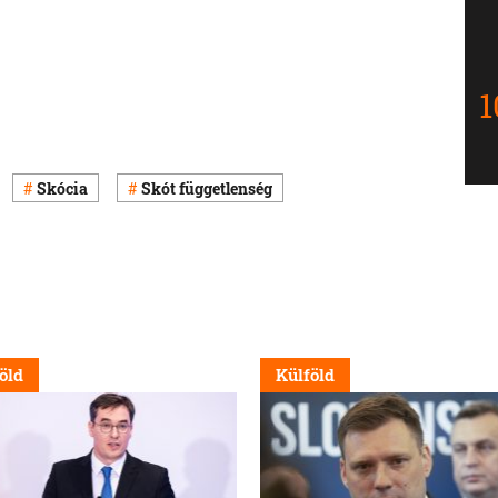
Skócia
Skót függetlenség
öld
Külföld