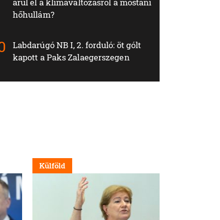
árul el a klímaváltozásról a mostani
hőhullám?
Labdarúgó NB I, 2. forduló: öt gólt
kapott a Paks Zalaegerszegen
Külföld
Külföld