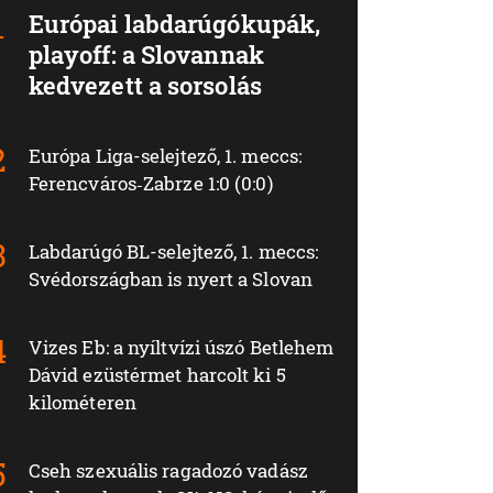
Európai labdarúgókupák,
playoff: a Slovannak
kedvezett a sorsolás
Európa Liga-selejtező, 1. meccs:
Ferencváros‑Zabrze 1:0 (0:0)
Labdarúgó BL-selejtező, 1. meccs:
Svédországban is nyert a Slovan
Vizes Eb: a nyíltvízi úszó Betlehem
Dávid ezüstérmet harcolt ki 5
kilométeren
Cseh szexuális ragadozó vadász