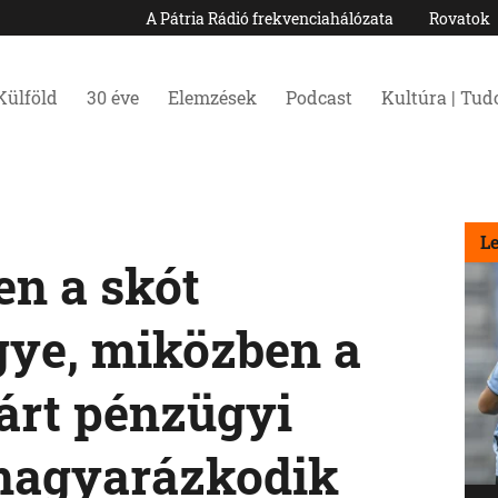
A Pátria Rádió frekvenciahálózata
Rovatok
Külföld
30 éve
Elemzések
Podcast
Kultúra | Tu
L
en a skót
gye, miközben a
árt pénzügyi
 magyarázkodik