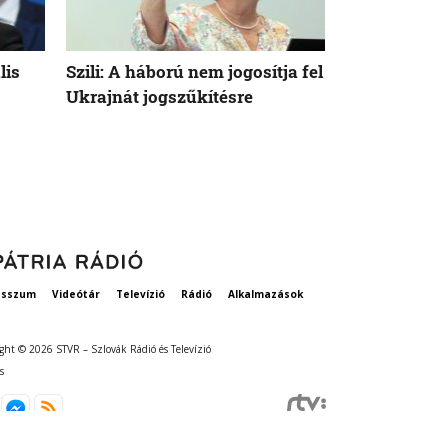
lis
Szili: A háború nem jogosítja fel
Orbán Viktor
Ukrajnát jogszűkítésre
Államok azo
vethetne a 
esszum
Videótár
Televízió
Rádió
Alkalmazások
ght © 2026 STVR – Szlovák Rádió és Televízió
s