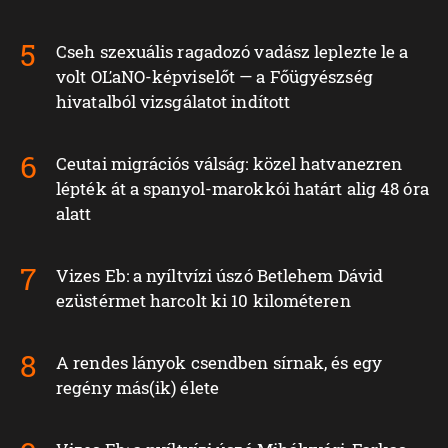
Cseh szexuális ragadozó vadász leplezte le a
volt OĽaNO-képviselőt — a Főügyészség
hivatalból vizsgálatot indított
Ceutai migrációs válság: közel hatvanezren
lépték át a spanyol-marokkói határt alig 48 óra
alatt
Vizes Eb: a nyíltvízi úszó Betlehem Dávid
ezüstérmet harcolt ki 10 kilométeren
A rendes lányok csendben sírnak, és egy
regény más(ik) élete