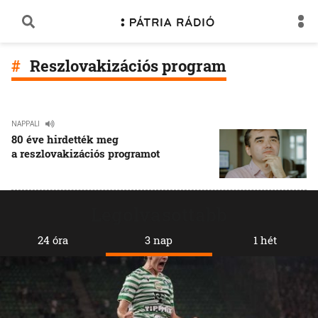
Reszlovakizációs program
NAPPALI
80 éve hirdették meg
a reszlovakizációs programot
Legolvasottabb
24 óra
3 nap
1 hét