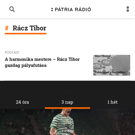
Rácz Tibor
PODCAST
A harmonika mestere – Rácz Tibor
gazdag pályafutása
Legolvasottabb
24 óra
3 nap
1 hét