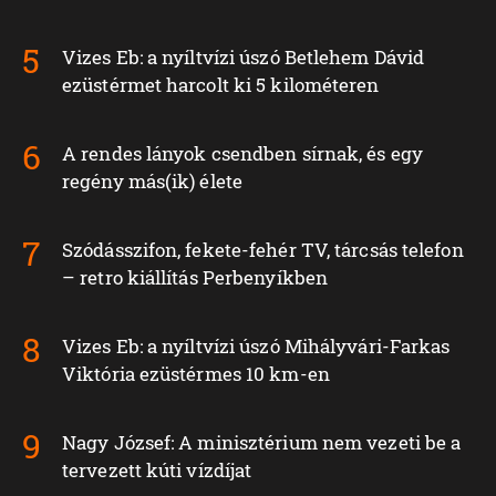
Vizes Eb: a nyíltvízi úszó Betlehem Dávid
ezüstérmet harcolt ki 5 kilométeren
A rendes lányok csendben sírnak, és egy
regény más(ik) élete
Szódásszifon, fekete-fehér TV, tárcsás telefon
– retro kiállítás Perbenyíkben
Vizes Eb: a nyíltvízi úszó Mihályvári-Farkas
Viktória ezüstérmes 10 km-en
Nagy József: A minisztérium nem vezeti be a
tervezett kúti vízdíjat