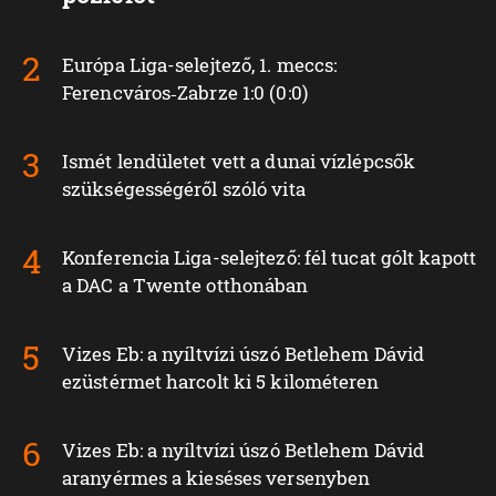
Európa Liga-selejtező, 1. meccs:
Ferencváros‑Zabrze 1:0 (0:0)
Ismét lendületet vett a dunai vízlépcsők
szükségességéről szóló vita
Konferencia Liga-selejtező: fél tucat gólt kapott
a DAC a Twente otthonában
Vizes Eb: a nyíltvízi úszó Betlehem Dávid
ezüstérmet harcolt ki 5 kilométeren
Vizes Eb: a nyíltvízi úszó Betlehem Dávid
aranyérmes a kieséses versenyben