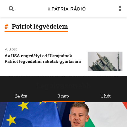
Patriot légvédelem
KÜLFÖLD
Az USA engedélyt ad Ukrajnának
Patriot légvédelmi rakéták gyártására
Legolvasottabb
24 óra
3 nap
1 hét