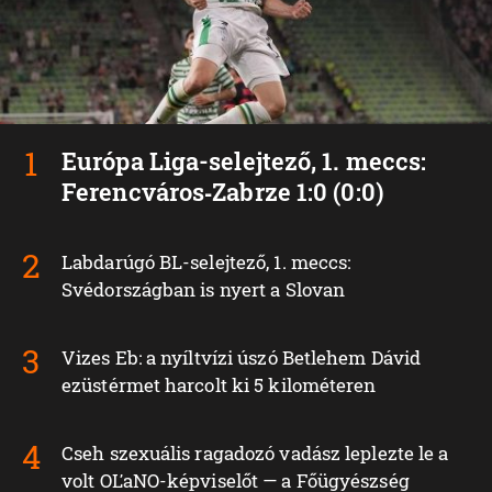
Európa Liga-selejtező, 1. meccs:
Ferencváros‑Zabrze 1:0 (0:0)
Labdarúgó BL-selejtező, 1. meccs:
Svédországban is nyert a Slovan
Vizes Eb: a nyíltvízi úszó Betlehem Dávid
ezüstérmet harcolt ki 5 kilométeren
Cseh szexuális ragadozó vadász leplezte le a
volt OĽaNO-képviselőt — a Főügyészség