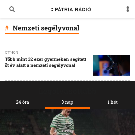
Nemzeti segélyvonal
OTTHON
Több mint 32 ezer gyermeken segített
öt év alatt a nemzeti segélyvonal
Legolvasottabb
24 óra
3 nap
1 hét