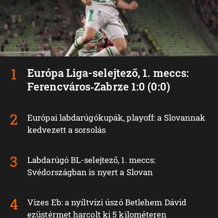
Európa Liga-selejtező, 1. meccs:
Ferencváros‑Zabrze 1:0 (0:0)
Európai labdarúgókupák, playoff: a Slovannak
kedvezett a sorsolás
Labdarúgó BL-selejtező, 1. meccs:
Svédországban is nyert a Slovan
Vizes Eb: a nyíltvízi úszó Betlehem Dávid
ezüstérmet harcolt ki 5 kilométeren