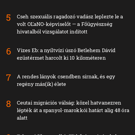
Cseh szexuális ragadozó vadász leplezte le a
volt OĽaNO-képviselőt — a Főügyészség
hivatalból vizsgálatot indított
Vizes Eb: a nyíltvízi úszó Betlehem Dávid
ezüstérmet harcolt ki 10 kilométeren
A rendes lányok csendben sírnak, és egy
regény más(ik) élete
Ceutai migrációs válság: közel hatvanezren
lépték át a spanyol-marokkói határt alig 48 óra
alatt