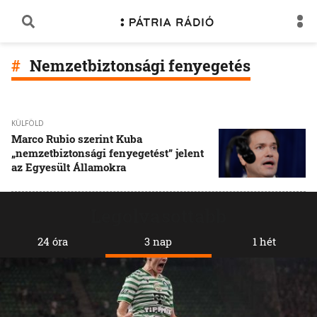
Nemzetbiztonsági fenyegetés
KÜLFÖLD
Marco Rubio szerint Kuba
„nemzetbiztonsági fenyegetést” jelent
az Egyesült Államokra
Legolvasottabb
24 óra
3 nap
1 hét