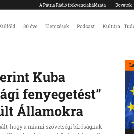
A Pátria Rádió frekvenciahálózata
Rovatok
Külföld
30 éve
Elemzések
Podcast
Kultúra | Tu
L
erint Kuba
ági fenyegetést”
ült Államokra
ált, hogy a miami szövetségi bíróságnak