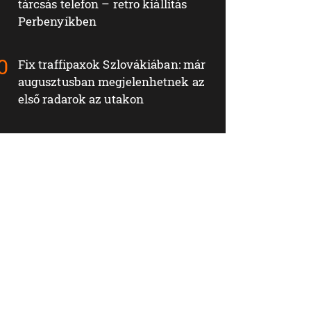
tárcsás telefon – retro kiállítás
Perbenyíkben
Fix traffipaxok Szlovákiában: már
augusztusban megjelenhetnek az
első radarok az utakon