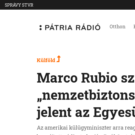
SPRÁVY STVR
Otthon
Külföld
Marco Rubio sz
„nemzetbiztons
jelent az Egyes
Az amerikai külügyminiszter arra reag