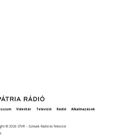
esszum
Videótár
Televízió
Rádió
Alkalmazások
ght © 2026 STVR – Szlovák Rádió és Televízió
s