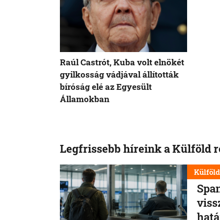
Raúl Castrót, Kuba volt elnökét
gyilkosság vádjával állították
bíróság elé az Egyesült
Államokban
Legfrissebb híreink a Külföld 
Külföl
Span
viss
hatá