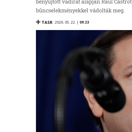
benyújtott vádirat alapján Raúl Castró
bűncselekményekkel vádolták meg.
TASR
2026. 05. 22. |
09:23