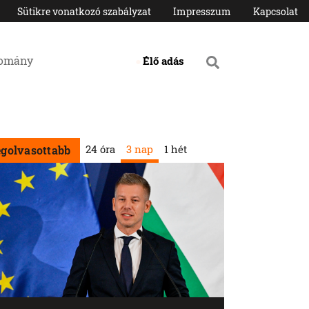
Sütikre vonatkozó szabályzat
Impresszum
Kapcsolat
domány
Élő adás
24 óra
3 nap
1 hét
egolvasottabb