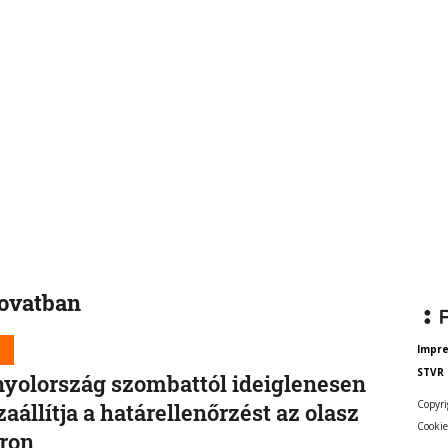
rovatban
d
Impr
STVR
yolország szombattól ideiglenesen
Copyri
zaállítja a határellenőrzést az olasz
Cookie
ron