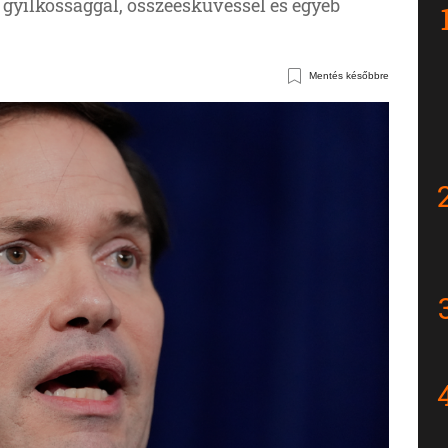
t gyilkossággal, összeesküvéssel és egyéb
Mentés későbbre