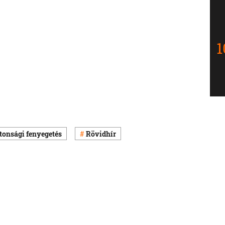
onsági fenyegetés
Rövidhír