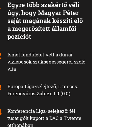
Egyre több szakértő véli
úgy, hogy Magyar Péter
saját magának készíti elő
a megerősített államfői
pozíciót
Ismét lendületet vett a dunai
vízlépcsők szükségességéről szóló
vita
Európa Liga-selejtező, 1. meccs:
Ferencváros‑Zabrze 1:0 (0:0)
Konferencia Liga-selejtező: fél
tucat gólt kapott a DAC a Twente
otthonában