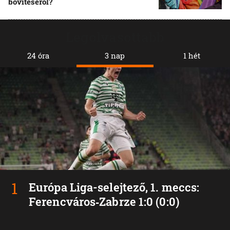
bővítéséről?
Legolvasottabb
24 óra
3 nap
1 hét
Európa Liga-selejtező, 1. meccs:
Ferencváros‑Zabrze 1:0 (0:0)