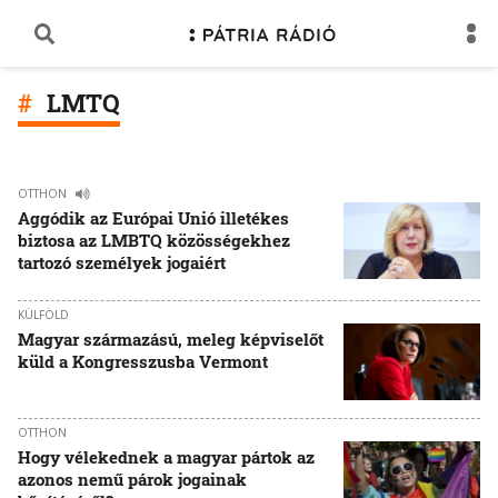
LMTQ
OTTHON
Aggódik az Európai Unió illetékes
biztosa az LMBTQ közösségekhez
tartozó személyek jogaiért
KÜLFÖLD
Magyar származású, meleg képviselőt
küld a Kongresszusba Vermont
OTTHON
Hogy vélekednek a magyar pártok az
azonos nemű párok jogainak