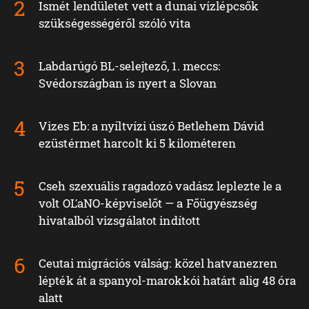
Ismét lendületet vett a dunai vízlépcsők
szükségességéről szóló vita
Labdarúgó BL-selejtező, 1. meccs:
Svédországban is nyert a Slovan
Vizes Eb: a nyíltvízi úszó Betlehem Dávid
ezüstérmet harcolt ki 5 kilométeren
Cseh szexuális ragadozó vadász leplezte le a
volt OĽaNO-képviselőt — a Főügyészség
hivatalból vizsgálatot indított
Ceutai migrációs válság: közel hatvanezren
lépték át a spanyol-marokkói határt alig 48 óra
alatt