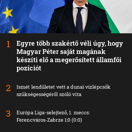
Egyre több szakértő véli úgy, hogy
Magyar Péter saját magának
készíti elő a megerősített államfői
pozíciót
Ismét lendületet vett a dunai vízlépcsők
szükségességéről szóló vita
Európa Liga-selejtező, 1. meccs:
Ferencváros‑Zabrze 1:0 (0:0)