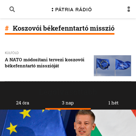
Koszovói békefenntartó misszió
KÜLFÖLD
A NATO módosítani tervezi koszovói
békefenntartó misszióját
Legolvasottabb
24 óra
3 nap
1 hét