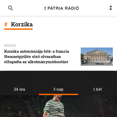
Korzika
KÜLFÖLD
Korzika autonómiája felé: a francia
Nemzetgyűlés első olvasatban
elfogadta az alkotmánymódosítást
Legolvasottabb
24 óra
3 nap
1 hét