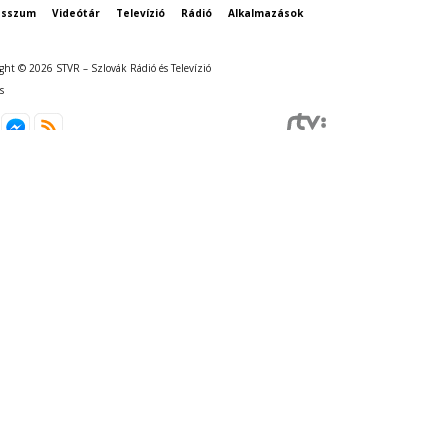
esszum
Videótár
Televízió
Rádió
Alkalmazások
ght © 2026 STVR – Szlovák Rádió és Televízió
s