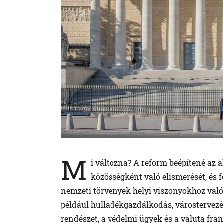
M
i változna? A reform beépítené az 
közösségként való elismerését, és 
nemzeti törvények helyi viszonyokhoz való 
például hulladékgazdálkodás, várostervezés
rendészet, a védelmi ügyek és a valuta fr