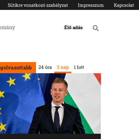
Sütikre vonatkozó szabályzat
Impresszum
Kapcsolat
domány
Élő adás
24 óra
3 nap
1 hét
egolvasottabb