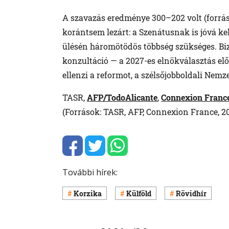
A szavazás eredménye 300–202 volt (forrá
korántsem lezárt: a Szenátusnak is jóvá ke
ülésén háromötödös többség szükséges. Biz
konzultáció — a 2027-es elnökválasztás elő
ellenzi a reformot, a szélsőjobboldali Nemze
TASR,
AFP/TodoAlicante
,
Connexion Franc
(Források: TASR, AFP, Connexion France, 20
További hírek:
Korzika
Külföld
Rövidhír