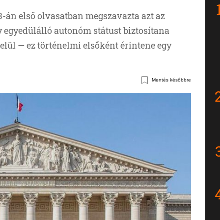
3-án első olvasatban megszavazta azt az
 egyedülálló autonóm státust biztosítana
lül — ez történelmi elsőként érintene egy
Mentés későbbre