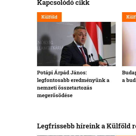
Kapcsolódó cikk
Külföld
Külf
Potápi Árpád János:
Budap
legfontosabb eredményünk a
a bud
nemzeti összetartozás
megerősödése
Legfrissebb híreink a Külföld 