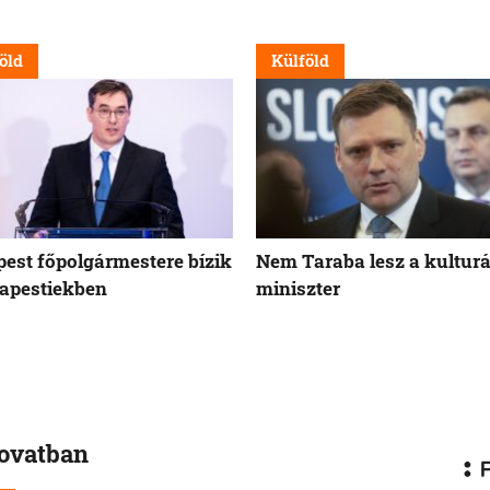
öld
Külföld
est főpolgármestere bízik
Nem Taraba lesz a kulturá
apestiekben
miniszter
rovatban