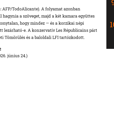
s: AFP/TodoAlicante). A folyamat azonban
ll hagynia a szöveget, majd a két kamara együttes
onytalan, hogy mindez — és a korzikai népi
tt lezárható-e. A konzervatív Les Républicains párt
ti Tömörülés és a baloldali LFI tartózkodott.
e
26. június 24.)