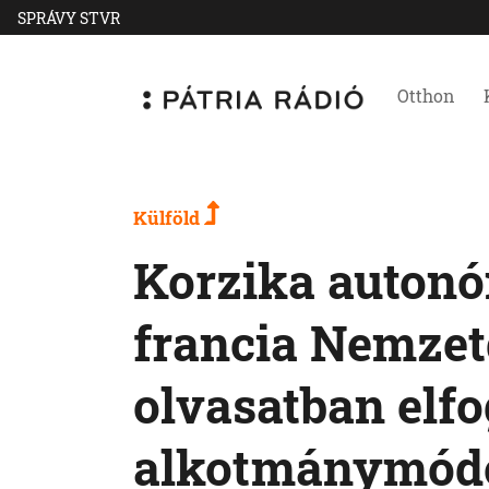
SPRÁVY STVR
Otthon
Külföld
Korzika autonóm
francia Nemzet
olvasatban elfo
alkotmánymódo