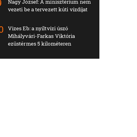
Nagy József: A minisztérium nem
vezeti be a tervezett kúti vízdíjat
Vizes Eb: a nyíltvízi úszó
Mihályvári-Farkas Viktória
ezüstérmes 5 kilométeren