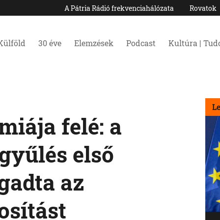
A Pátria Rádió frekvenciahálózata
Rovatok
Külföld
30 éve
Elemzések
Podcast
Kultúra | Tu
L
iája felé: a
gyűlés első
gadta az
sítást