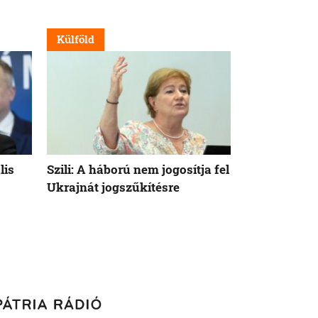
Külföld
Külföld
lis
Szili: A háború nem jogosítja fel
Orbán Viktor
Ukrajnát jogszűkítésre
Államok azo
vethetne a 