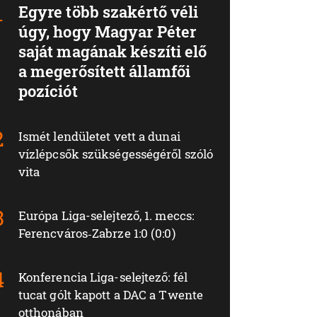
Egyre több szakértő véli
úgy, hogy Magyar Péter
saját magának készíti elő
a megerősített államfői
pozíciót
Ismét lendületet vett a dunai
vízlépcsők szükségességéről szóló
vita
Európa Liga-selejtező, 1. meccs:
Ferencváros‑Zabrze 1:0 (0:0)
Konferencia Liga-selejtező: fél
tucat gólt kapott a DAC a Twente
otthonában