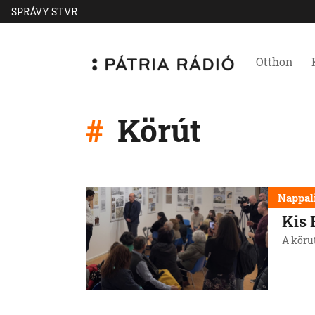
SPRÁVY STVR
Otthon
Körút
Nappal
Kis 
A köru