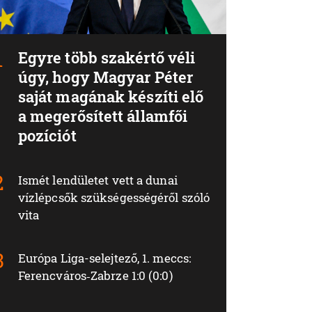
Egyre több szakértő véli
úgy, hogy Magyar Péter
saját magának készíti elő
a megerősített államfői
pozíciót
Ismét lendületet vett a dunai
vízlépcsők szükségességéről szóló
vita
Európa Liga-selejtező, 1. meccs:
Ferencváros‑Zabrze 1:0 (0:0)