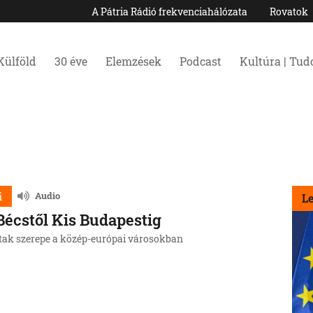
A Pátria Rádió frekvenciahálózata
Rovatok
Külföld
30 éve
Elemzések
Podcast
Kultúra | Tu
i
Audio
L
Bécstől Kis Budapestig
tak szerepe a közép-európai városokban