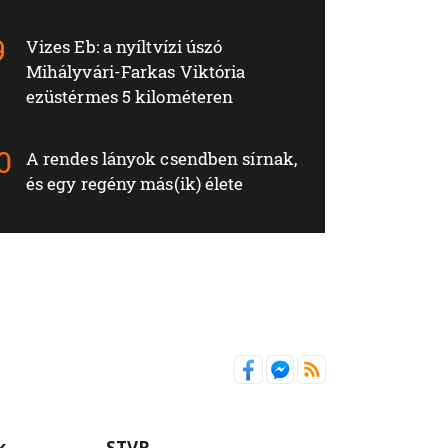
Vizes Eb: a nyíltvízi úszó
Mihályvári-Farkas Viktória
ezüstérmes 5 kilométeren
A rendes lányok csendben sírnak,
és egy regény más(ik) élete
k
STVR