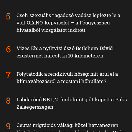
Cseh szexuális ragadozó vadász leplezte le a
volt OĽaNO-képviselőt — a Főügyészség
hivatalból vizsgálatot indított
Vizes Eb: a nyíltvízi úszó Betlehem Dávid
ezüstérmet harcolt ki 10 kilométeren
Folytatódik a rendkívüli hőség: mit árul el a
klímaváltozásról a mostani hőhullám?
Labdarúgó NB I, 2. forduló: öt gólt kapott a Paks
Zalaegerszegen
Ceutai migrációs válság: közel hatvanezren