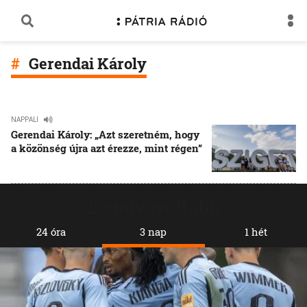
Gerendai Károly
NAPPALI
Gerendai Károly: „Azt szeretném, hogy
a közönség újra azt érezze, mint régen”
Legolvasottabb
24 óra
3 nap
1 hét