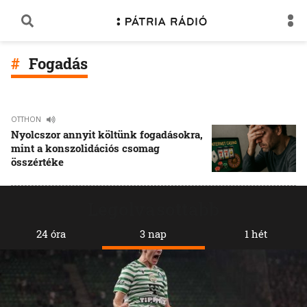
Fogadás
OTTHON
Nyolcszor annyit költünk fogadásokra,
mint a konszolidációs csomag
összértéke
Legolvasottabb
24 óra
3 nap
1 hét