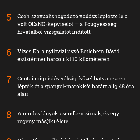
Cseh szexuális ragadozó vadász leplezte le a
volt OĽaNO-képviselőt — a Főügyészség
hivatalból vizsgálatot indított
Vizes Eb: a nyíltvízi úszó Betlehem Dávid
ezüstérmet harcolt ki 10 kilométeren
Ceutai migrációs válság: közel hatvanezren
lépték át a spanyol-marokkói határt alig 48 óra
alatt
A rendes lányok csendben sírnak, és egy
regény más(ik) élete