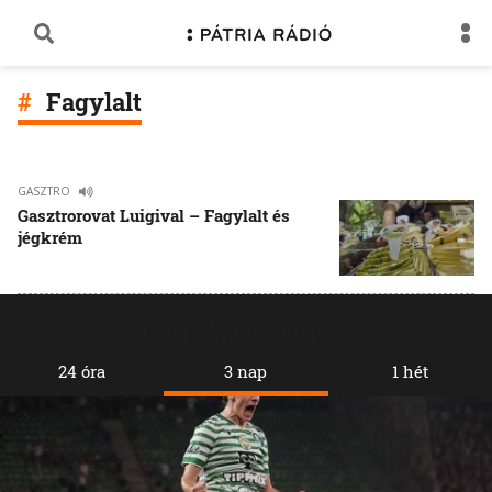
Fagylalt
GASZTRO
Gasztrorovat Luigival – Fagylalt és
jégkrém
Legolvasottabb
24 óra
3 nap
1 hét