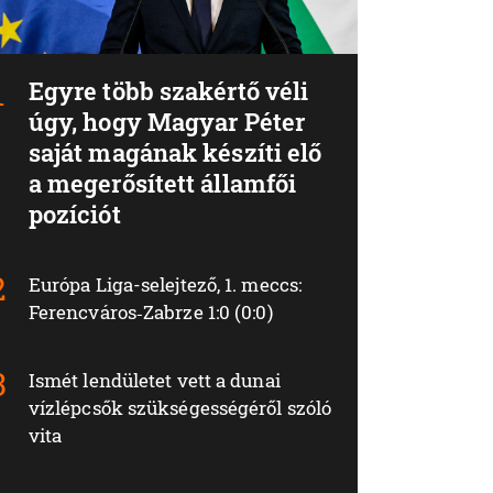
Egyre több szakértő véli
úgy, hogy Magyar Péter
saját magának készíti elő
a megerősített államfői
pozíciót
Európa Liga-selejtező, 1. meccs:
Ferencváros‑Zabrze 1:0 (0:0)
Ismét lendületet vett a dunai
vízlépcsők szükségességéről szóló
vita