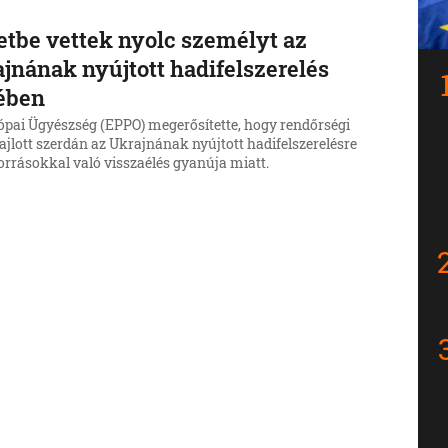
etbe vettek nyolc személyt az
jnának nyújtott hadifelszerelés
ében
ópai Ügyészség (EPPO) megerősítette, hogy rendőrségi
ajlott szerdán az Ukrajnának nyújtott hadifelszerelésre
orrásokkal való visszaélés gyanúja miatt.