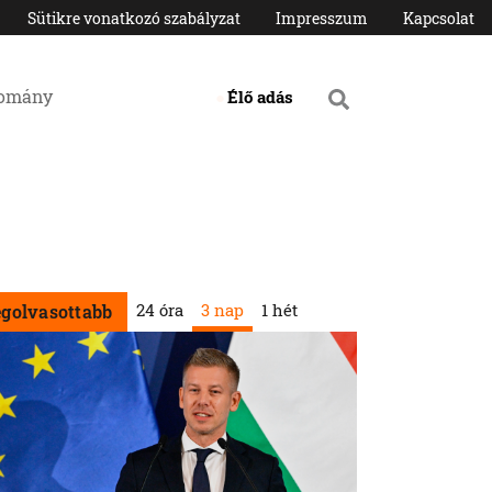
Sütikre vonatkozó szabályzat
Impresszum
Kapcsolat
domány
Élő adás
24 óra
3 nap
1 hét
egolvasottabb