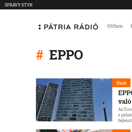
SPRÁVY STVR
Otthon
EPPO
Unió
EPPO
való
Az Eur
s pályá
fejlesz
automa
cég 189