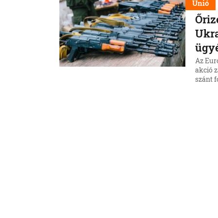
Unió
Őriz
Ukra
ügy
Az Eur
akció z
szánt f