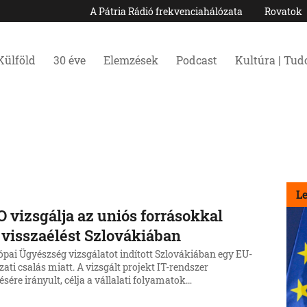
A Pátria Rádió frekvenciahálózata
Rovatok
Külföld
30 éve
Elemzések
Podcast
Kultúra | Tu
L
 vizsgálja az uniós forrásokkal
 visszaélést Szlovákiában
ópai Ügyészség vizsgálatot indított Szlovákiában egy EU-
zati csalás miatt. A vizsgált projekt IT-rendszer
tésére irányult, célja a vállalati folyamatok
tizálása és az adatvédelem biztosítása volt, melyhez a
 ezer eurós támogatást kapott.