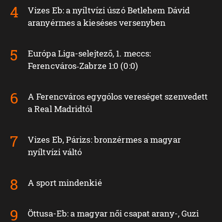
Vizes Eb: a nyíltvízi úszó Betlehem Dávid
aranyérmes a kieséses versenyben
Európa Liga-selejtező, 1. meccs:
Ferencváros‑Zabrze 1:0 (0:0)
A Ferencváros egygólos vereséget szenvedett
a Real Madridtól
Vizes Eb, Párizs: bronzérmes a magyar
nyíltvízi váltó
A sport mindenkié
Öttusa-Eb: a magyar női csapat arany-, Guzi