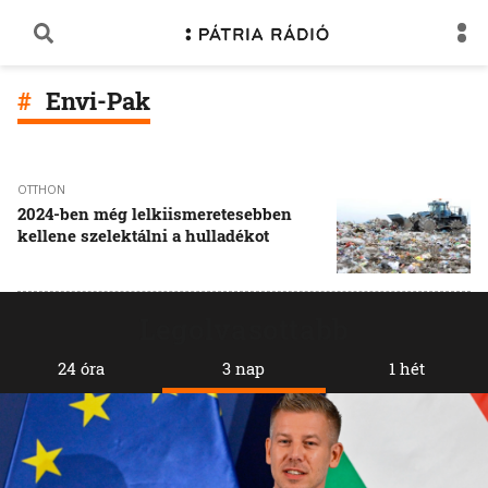
Envi-Pak
OTTHON
2024-ben még lelkiismeretesebben
kellene szelektálni a hulladékot
Legolvasottabb
24 óra
3 nap
1 hét