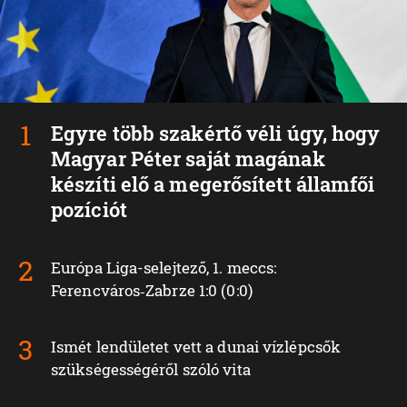
Egyre több szakértő véli úgy, hogy
Magyar Péter saját magának
készíti elő a megerősített államfői
pozíciót
Európa Liga-selejtező, 1. meccs:
Ferencváros‑Zabrze 1:0 (0:0)
Ismét lendületet vett a dunai vízlépcsők
szükségességéről szóló vita