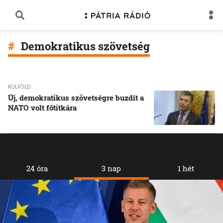
Demokratikus szövetség
KÜLFÖLD
Új, demokratikus szövetségre buzdít a
NATO volt főtitkára
Legolvasottabb
24 óra
3 nap
1 hét