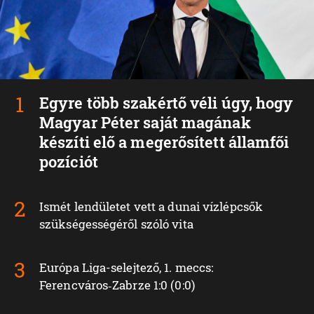
Egyre több szakértő véli úgy, hogy
Magyar Péter saját magának
készíti elő a megerősített államfői
pozíciót
Ismét lendületet vett a dunai vízlépcsők
szükségességéről szóló vita
Európa Liga-selejtező, 1. meccs:
Ferencváros‑Zabrze 1:0 (0:0)