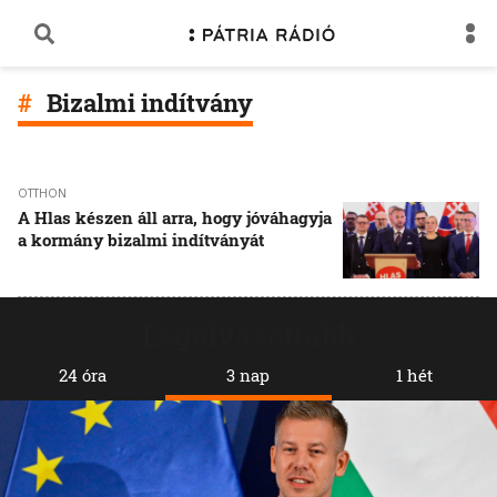
Bizalmi indítvány
OTTHON
A Hlas készen áll arra, hogy jóváhagyja
a kormány bizalmi indítványát
Legolvasottabb
24 óra
3 nap
1 hét