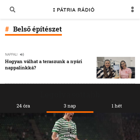
Belső építészet
NAPPALI
Hogyan válhat a teraszunk a nyári
nappalinkká?
Legolvasottabb
24 óra
3 nap
1 hét