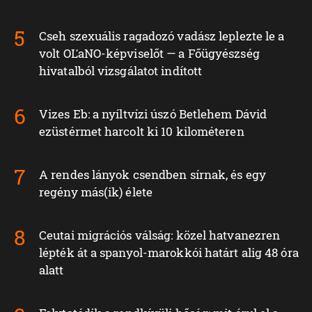
Cseh szexuális ragadozó vadász leplezte le a
volt OĽaNO-képviselőt — a Főügyészség
hivatalból vizsgálatot indított
Vizes Eb: a nyíltvízi úszó Betlehem Dávid
ezüstérmet harcolt ki 10 kilométeren
A rendes lányok csendben sírnak, és egy
regény más(ik) élete
Ceutai migrációs válság: közel hatvanezren
lépték át a spanyol-marokkói határt alig 48 óra
alatt