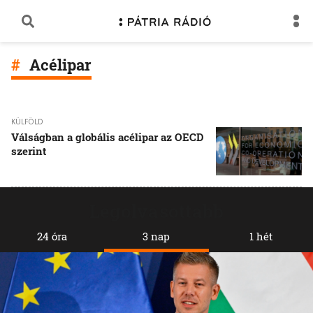
Acélipar
KÜLFÖLD
Válságban a globális acélipar az OECD
szerint
Legolvasottabb
24 óra
3 nap
1 hét