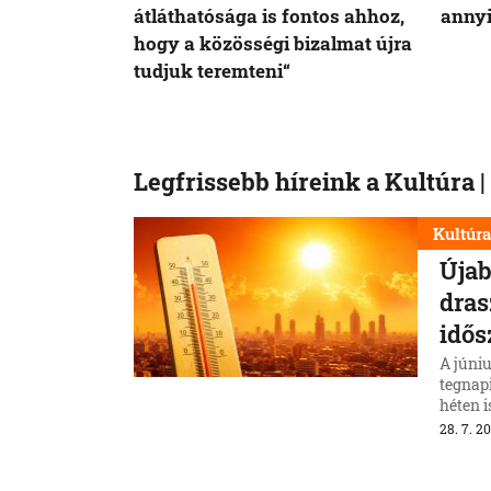
átláthatósága is fontos ahhoz,
annyi
hogy a közösségi bizalmat újra
tudjuk teremteni“
Legfrissebb híreink a Kultúra
Kultúr
Újab
dras
idős
A júni
tegnapi
héten 
másodi
28. 7. 20
Kultúr