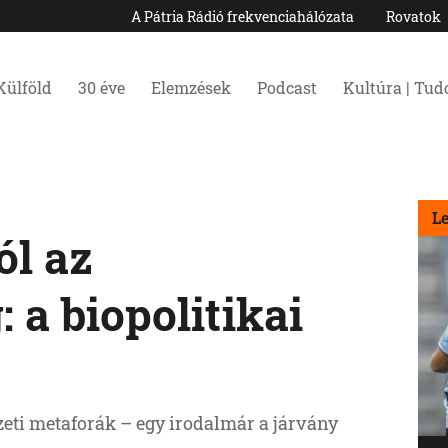
A Pátria Rádió frekvenciahálózata
Rovatok
Külföld
30 éve
Elemzések
Podcast
Kultúra | Tu
L
ól az
 a biopolitikai
eti metaforák – egy irodalmár a járvány