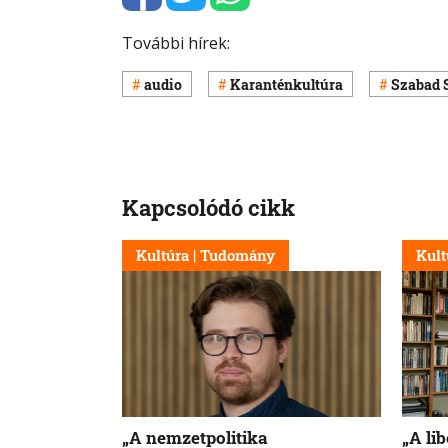
További hírek:
audio
Karanténkultúra
Szabad 
Kapcsolódó cikk
Kultúra | Tudomány
Kult
„A nemzetpolitika
„A li