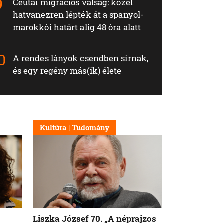
Ceutai migrációs válság: közel
hatvanezren lépték át a spanyol-
marokkói határt alig 48 óra alatt
A rendes lányok csendben sírnak,
és egy regény más(ik) élete
Kultúra | Tudomány
Liszka József 70. „A néprajzos