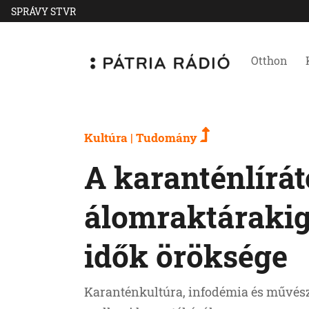
SPRÁVY STVR
Otthon
Kultúra | Tudomány
A karanténlírát
álomraktárakig:
idők öröksége
Karanténkultúra, infodémia és művész