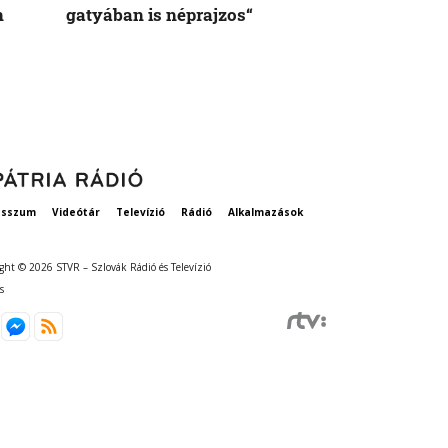
n
gatyában is néprajzos“
esszum
Videótár
Televízió
Rádió
Alkalmazások
ght © 2026 STVR – Szlovák Rádió és Televízió
s