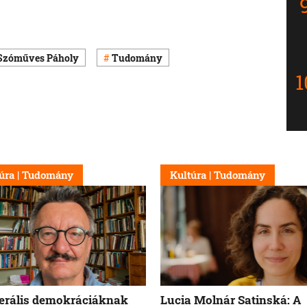
Szóműves Páholy
Tudomány
úra | Tudomány
Kultúra | Tudomány
berális demokráciáknak
Lucia Molnár Satinská: A