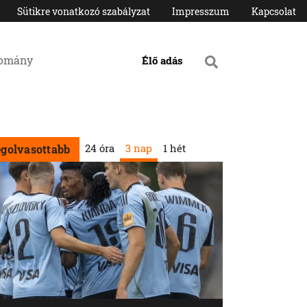
Sütikre vonatkozó szabályzat
Impresszum
Kapcsolat
domány
Élő adás
24 óra
3 nap
1 hét
egolvasottabb