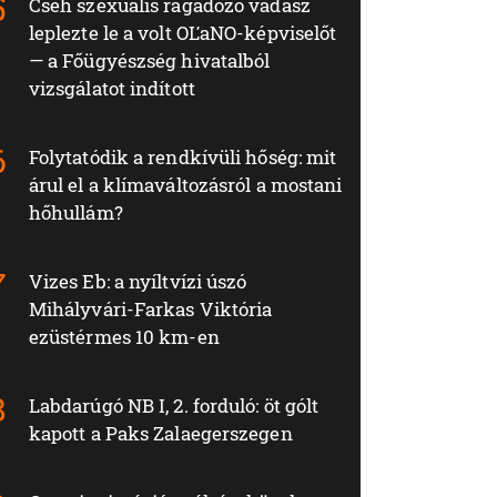
Cseh szexuális ragadozó vadász
leplezte le a volt OĽaNO-képviselőt
— a Főügyészség hivatalból
vizsgálatot indított
Folytatódik a rendkívüli hőség: mit
árul el a klímaváltozásról a mostani
hőhullám?
Vizes Eb: a nyíltvízi úszó
Mihályvári-Farkas Viktória
ezüstérmes 10 km-en
Labdarúgó NB I, 2. forduló: öt gólt
kapott a Paks Zalaegerszegen