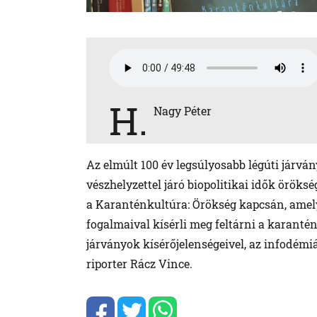
H.
Nagy Péter
Az elmúlt 100 év legsúlyosabb légúti járván
vészhelyzettel járó biopolitikai idők öröks
a Karanténkultúra: Örökség kapcsán, amel
fogalmaival kísérli meg feltárni a karanté
járványok kísérőjelenségeivel, az infodémiá
riporter Rácz Vince.