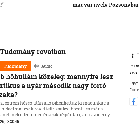
!“
magyar nyelv Pozsonyba
 | Tudomány rovatban
a | Tudomány
Audio
Impr
STVR
b hőhullám közeleg: mennyire lesz
Copyri
ztikus a nyár második nagy forró
Cookie
zaka?
usi extrém hőség után alig pihenhettük ki magunkat: a
 hidegfront csak rövid felfrissülést hozott, és már a
ismét meleg légtömeg érkezik régiónkba, ami az idei nyár
k komoly hőhullámát indítja el.
26, 13:20:45
a | Tudomány
Audio