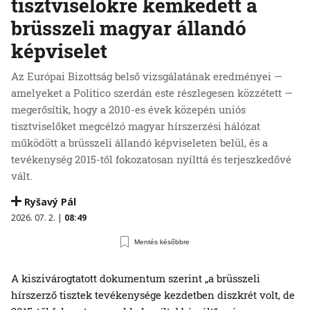
tisztviselőkre kémkedett a
brüsszeli magyar állandó
képviselet
Az Európai Bizottság belső vizsgálatának eredményei —
amelyeket a Politico szerdán este részlegesen közzétett —
megerősítik, hogy a 2010-es évek közepén uniós
tisztviselőket megcélzó magyar hírszerzési hálózat
működött a brüsszeli állandó képviseleten belül, és a
tevékenység 2015-től fokozatosan nyílttá és terjeszkedővé
vált.
Ryšavý Pál
2026. 07. 2. |
08:49
Mentés későbbre
A kiszivárogtatott dokumentum szerint „a brüsszeli
hírszerző tisztek tevékenysége kezdetben diszkrét volt, de