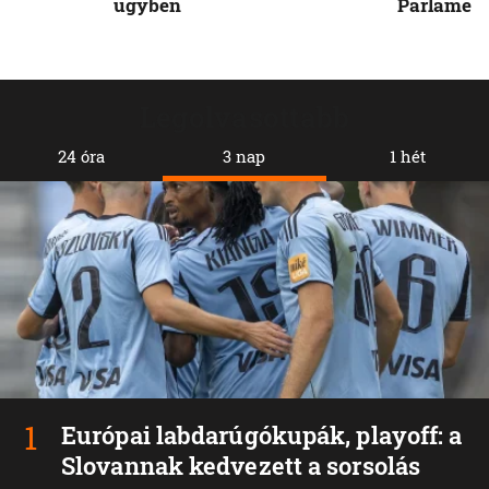
ügyben
Parlamen
Legolvasottabb
24 óra
3 nap
1 hét
Európai labdarúgókupák, playoff: a
Slovannak kedvezett a sorsolás