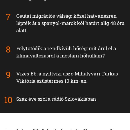
Ceutai migrációs válság: közel hatvanezren
lépték át a spanyol-marokkói határt alig 48 óra
alatt
Folytatódik a rendkívüli hőség: mit árul el a
klímaváltozásról a mostani hőhullám?
Vizes Eb: a nyíltvízi úszó Mihályvári-Farkas
Viktória ezüstérmes 10 km-en
Száz éve szól a rádió Szlovákiában