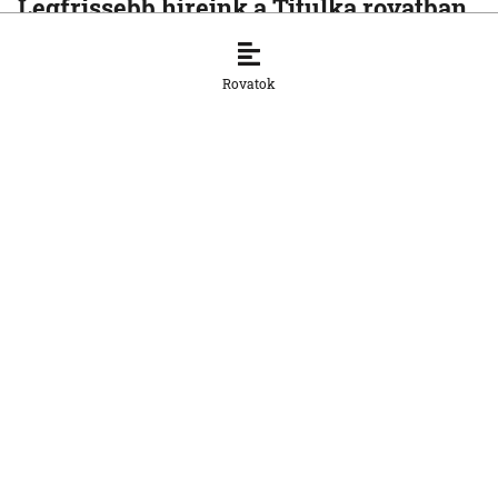
Legfrissebb híreink a Titulka rovatban
TITULKA
Európa Liga-selejtező, 1. meccs:
Rovatok
Ferencváros‑Zabrze 1:0 (0:0)
5. 8. 2026, 22:45:32
TITULKA
Teljesíti a gáztárolási célt az SPP a tél
előtt
5. 8. 2026, 17:45:03
TITULKA
Jövőre jöhet a családi kártya
Szlovákiában
5. 8. 2026, 17:38:02
TITULKA
Vizes Eb: a nyíltvízi úszó Mihályvári-
Farkas Viktória ezüstérmes 5
kilométeren