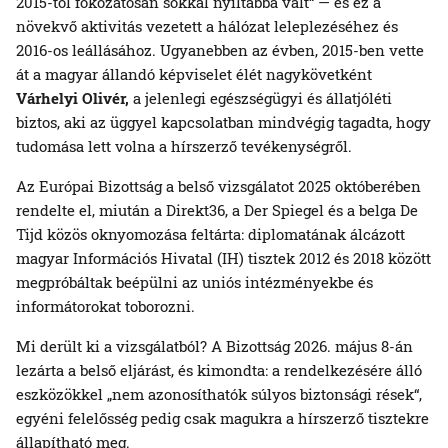
2015-től fokozatosan sokkal nyíltabbá vált“ — és ez a
növekvő aktivitás vezetett a hálózat leleplezéséhez és
2016-os leállásához. Ugyanebben az évben, 2015-ben vette
át a magyar állandó képviselet élét nagykövetként
Várhelyi Olivér,
a jelenlegi egészségügyi és állatjóléti
biztos, aki az üggyel kapcsolatban mindvégig tagadta, hogy
tudomása lett volna a hírszerző tevékenységről.
Az Európai Bizottság a belső vizsgálatot 2025 októberében
rendelte el, miután a Direkt36, a Der Spiegel és a belga De
Tijd közös oknyomozása feltárta: diplomatának álcázott
magyar Információs Hivatal (IH) tisztek 2012 és 2018 között
megpróbáltak beépülni az uniós intézményekbe és
informátorokat toborozni.
Mi derült ki a vizsgálatból? A Bizottság 2026. május 8-án
lezárta a belső eljárást, és kimondta: a rendelkezésére álló
eszközökkel „nem azonosíthatók súlyos biztonsági rések“,
egyéni felelősség pedig csak magukra a hírszerző tisztekre
állapítható meg.