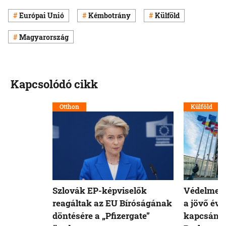
Európai Unió
Kémbotrány
Külföld
Magyarország
Kapcsolódó cikk
Otthon
Külföld
Szlovák EP-képviselők
Védelmet 
reagáltak az EU Bíróságának
a jövő évi
döntésére a „Pfizergate”
kapcsán a