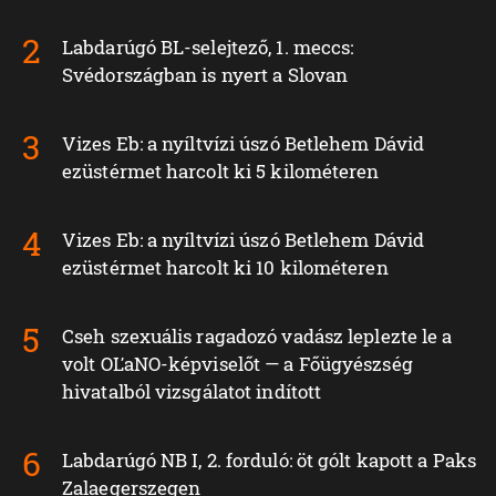
Labdarúgó BL-selejtező, 1. meccs:
Svédországban is nyert a Slovan
Vizes Eb: a nyíltvízi úszó Betlehem Dávid
ezüstérmet harcolt ki 5 kilométeren
Vizes Eb: a nyíltvízi úszó Betlehem Dávid
ezüstérmet harcolt ki 10 kilométeren
Cseh szexuális ragadozó vadász leplezte le a
volt OĽaNO-képviselőt — a Főügyészség
hivatalból vizsgálatot indított
Labdarúgó NB I, 2. forduló: öt gólt kapott a Paks
Zalaegerszegen