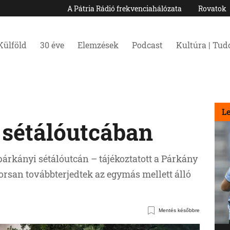
A Pátria Rádió frekvenciahálózata
Rovatok
Külföld
30 éve
Elemzések
Podcast
Kultúra | Tu
L
 sétálóutcában
a párkányi sétálóutcán – tájékoztatott a Párkány
orsan továbbterjedtek az egymás mellett álló
Mentés későbbre