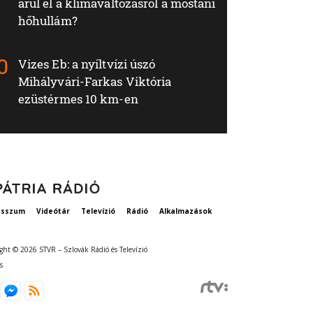
árul el a klímaváltozásról a mostani
hőhullám?
Vizes Eb: a nyíltvízi úszó
Mihályvári-Farkas Viktória
ezüstérmes 10 km-en
esszum
Videótár
Televízió
Rádió
Alkalmazások
ght © 2026 STVR – Szlovák Rádió és Televízió
s