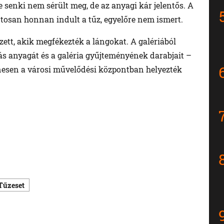
e senki nem sérült meg, de az anyagi kár jelentős. A
ontosan honnan indult a tűz, egyelőre nem ismert.
ett, akik megfékezték a lángokat. A galériából
tás anyagát és a galéria gyűjteményének darabjait –
enesen a városi művelődési központban helyezték
Tűzeset