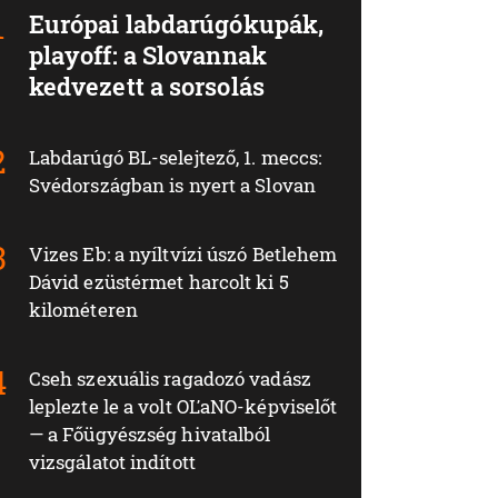
Európai labdarúgókupák,
playoff: a Slovannak
kedvezett a sorsolás
Labdarúgó BL-selejtező, 1. meccs:
Svédországban is nyert a Slovan
Vizes Eb: a nyíltvízi úszó Betlehem
Dávid ezüstérmet harcolt ki 5
kilométeren
Cseh szexuális ragadozó vadász
leplezte le a volt OĽaNO-képviselőt
— a Főügyészség hivatalból
vizsgálatot indított