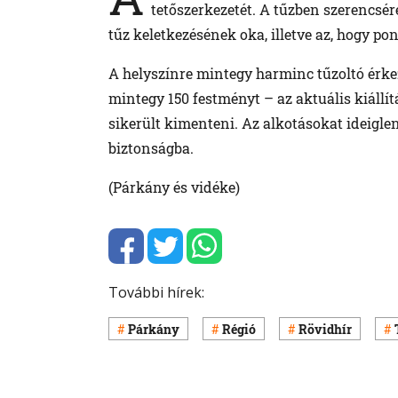
tetőszerkezetét. A tűzben szerencsér
tűz keletkezésének oka, illetve az, hogy p
A helyszínre mintegy harminc tűzoltó érkez
mintegy 150 festményt – az aktuális kiállí
sikerült kimenteni. Az alkotásokat ideigl
biztonságba.
(Párkány és vidéke)
További hírek:
Párkány
Régió
Rövidhír