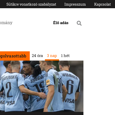
Sütikre vonatkozó szabályzat
Impresszum
Kapcsolat
domány
Élő adás
24 óra
3 nap
1 hét
egolvasottabb