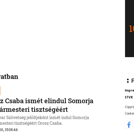
vatban
Impr
STVR
z Csaba ismét elindul Somorja
Copyri
ármesteri tisztségéért
Cookie
ar Szövetség jelöltjeként ismét indul Somorja
esteri tisztségéért Orosz Csaba.
26, 15:08:44