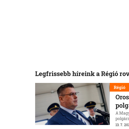
Legfrissebb híreink a Régió ro
Régió
Oros
polg
A Magy
polgárm
13. 7. 20