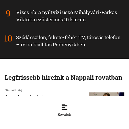
Vizes Eb: a nyíltvízi úszó Mihályvári-Farkas
Viktória ezüstérmes 10 km-en
Szódásszifon, fekete-fehér TV, tárcsás telefon
– retro kiállítás Perbenyíkben
Legfrissebb híreink a Nappali rovatban
NAPPALI
A sport mindenkié
6. 8. 2026, 8:46:19
Rovatok
NAPPALI
A Vasasnál mindenki számít