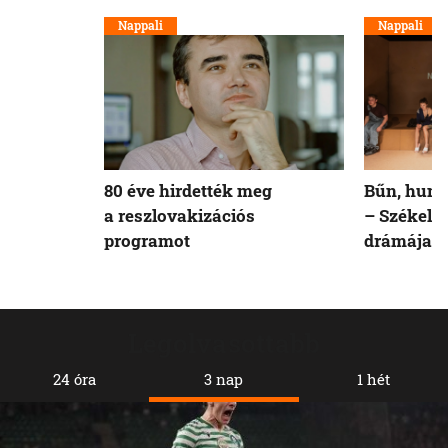
Nappali
Nappali
80 éve hirdették meg
Bűn, humo
a reszlovakizációs
– Székely
programot
drámája a
Legolvasottabb
24 óra
3 nap
1 hét