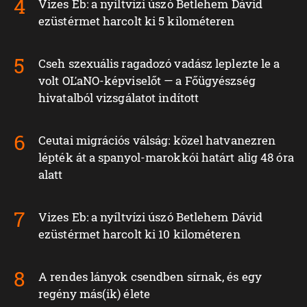
Vizes Eb: a nyíltvízi úszó Betlehem Dávid
ezüstérmet harcolt ki 5 kilométeren
Cseh szexuális ragadozó vadász leplezte le a
volt OĽaNO-képviselőt — a Főügyészség
hivatalból vizsgálatot indított
Ceutai migrációs válság: közel hatvanezren
lépték át a spanyol-marokkói határt alig 48 óra
alatt
Vizes Eb: a nyíltvízi úszó Betlehem Dávid
ezüstérmet harcolt ki 10 kilométeren
A rendes lányok csendben sírnak, és egy
regény más(ik) élete