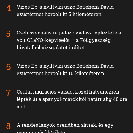
Vizes Eb: a nyíltvízi úszó Betlehem Dávid
ezüstérmet harcolt ki 5 kilométeren
Cseh szexuális ragadozó vadász leplezte le a
volt OĽaNO-képviselőt — a Főügyészség
hivatalból vizsgálatot indított
Vizes Eb: a nyíltvízi úszó Betlehem Dávid
ezüstérmet harcolt ki 10 kilométeren
Ceutai migrációs válság: közel hatvanezren
lépték át a spanyol-marokkói határt alig 48 óra
alatt
A rendes lányok csendben sírnak, és egy
regény más(ik) élete