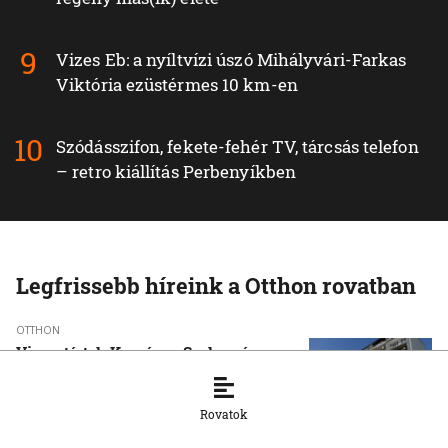
Vizes Eb: a nyíltvízi úszó Mihályvári-Farkas
Viktória ezüstérmes 10 km-en
Szódásszifon, fekete-fehér TV, tárcsás telefon
– retro kiállítás Perbenyíkben
Legfrissebb híreink a Otthon rovatban
OTTHON
Visszatértek Kassára a Szalonnára
költözött roma családok
6. 8. 2026, 17:19:39
Rovatok
OTTHON