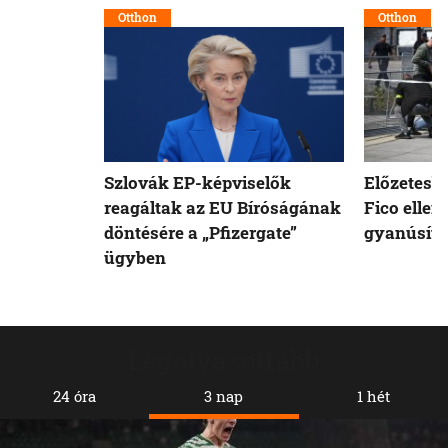
Otthon
Otthon
Szlovák EP-képviselők
Előzetesb
reagáltak az EU Bíróságának
Fico ellen
döntésére a „Pfizergate”
gyanúsíto
ügyben
Legolvasottabb
24 óra
3 nap
1 hét